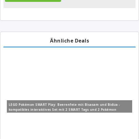
Ähnliche Deals
LEGO Pokémon SMART Play: Beerenfete mit Bisasam und Bidiza -
kompatibles interaktives Set mit 2 SMART Tags und 2 Pokémon
Figuren (72155) für 14,99€ (Vergleich: 19,99€)