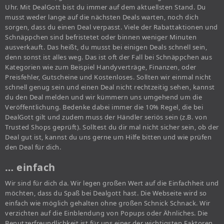
Uhr. Mit DealGott bist du immer auf dem aktuellsten Stand. Du
musst weder lange auf die nächsten Deals warten, noch dich
sorgen, dass du einen Deal verpasst. Viele der Rabattaktionen und
Schnäppchen sind befristetet oder binnen weniger Minuten
ausverkauft. Das heißt, du musst bei einigen Deals schnell sein,
denn sonst ist alles weg. Das ist oft der Fall bei Schnäppchen aus
Kategorien wie zum Beispiel Handyverträge, Finanzen, oder
Preisfehler, Gutscheine und Kostenloses. Sollten wir einmal nicht
schnell genug sein und einen Deal nicht rechtzeitig sehen, kannst
du den Deal melden und wir kümmern uns umgehend um die
Veröffentlichung. Bedenke dabei immer die 10% Regel, die bei
DealGott gilt und zudem muss der Händler seriös sein (z.B. von
Trusted Shops geprüft). Solltest du dir mal nicht sicher sein, ob der
Deal gut ist, kannst du uns gerne um Hilfe bitten und wie prüfen
den Deal für dich.
… einfach
Wir sind für dich da. Wir legen großen Wert auf die Einfachheit und
möchten, dass du Spaß bei Dealgott hast. Die Webseite wird so
einfach wie möglich gehalten ohne großen Schnick Schnack. Wir
verzichten auf die Einblendung von Popups oder Ähnliches. Die
Benutzerfreundlichkeit ist für uns einer der wichtigsten Faktoren