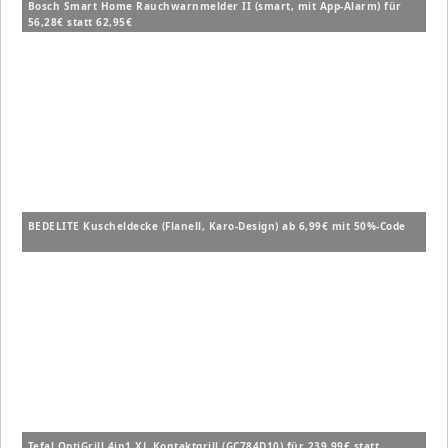
Bosch Smart Home Rauchwarnmelder II (smart, mit App-Alarm) für
56,28€ statt 62,95€
BEDELITE Kuscheldecke (Flanell, Karo-Design) ab 6,99€ mit 50%-Code
Tefal OptiGrill 4in1 XL Kontaktgrill (GC784D10) für 239,99€ statt