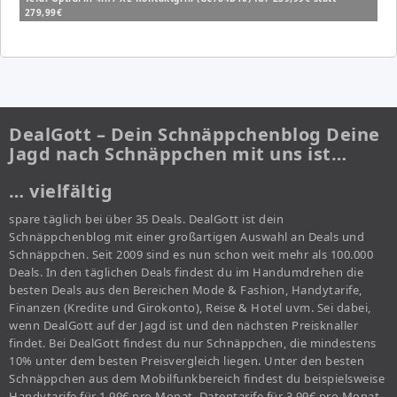
279,99€
DealGott – Dein Schnäppchenblog Deine
Jagd nach Schnäppchen mit uns ist…
… vielfältig
spare täglich bei über 35 Deals. DealGott ist dein
Schnäppchenblog mit einer großartigen Auswahl an Deals und
Schnäppchen. Seit 2009 sind es nun schon weit mehr als 100.000
Deals. In den täglichen Deals findest du im Handumdrehen die
besten Deals aus den Bereichen Mode & Fashion, Handytarife,
Finanzen (Kredite und Girokonto), Reise & Hotel uvm. Sei dabei,
wenn DealGott auf der Jagd ist und den nächsten Preisknaller
findet. Bei DealGott findest du nur Schnäppchen, die mindestens
10% unter dem besten Preisvergleich liegen. Unter den besten
Schnäppchen aus dem Mobilfunkbereich findest du beispielsweise
Handytarife für 1,99€ pro Monat, Datentarife für 3,99€ pro Monat