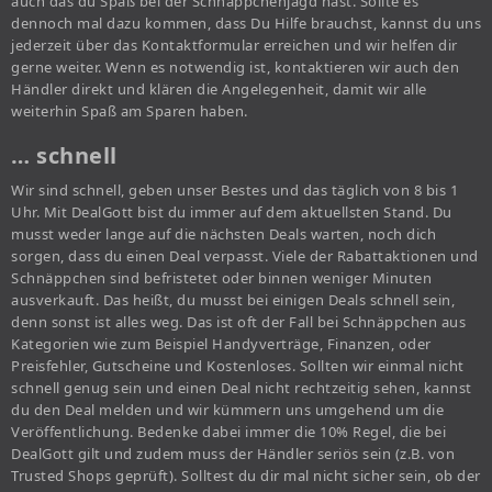
auch das du Spaß bei der Schnäppchenjagd hast. Sollte es
dennoch mal dazu kommen, dass Du Hilfe brauchst, kannst du uns
jederzeit über das Kontaktformular erreichen und wir helfen dir
gerne weiter. Wenn es notwendig ist, kontaktieren wir auch den
Händler direkt und klären die Angelegenheit, damit wir alle
weiterhin Spaß am Sparen haben.
… schnell
Wir sind schnell, geben unser Bestes und das täglich von 8 bis 1
Uhr. Mit DealGott bist du immer auf dem aktuellsten Stand. Du
musst weder lange auf die nächsten Deals warten, noch dich
sorgen, dass du einen Deal verpasst. Viele der Rabattaktionen und
Schnäppchen sind befristetet oder binnen weniger Minuten
ausverkauft. Das heißt, du musst bei einigen Deals schnell sein,
denn sonst ist alles weg. Das ist oft der Fall bei Schnäppchen aus
Kategorien wie zum Beispiel Handyverträge, Finanzen, oder
Preisfehler, Gutscheine und Kostenloses. Sollten wir einmal nicht
schnell genug sein und einen Deal nicht rechtzeitig sehen, kannst
du den Deal melden und wir kümmern uns umgehend um die
Veröffentlichung. Bedenke dabei immer die 10% Regel, die bei
DealGott gilt und zudem muss der Händler seriös sein (z.B. von
Trusted Shops geprüft). Solltest du dir mal nicht sicher sein, ob der