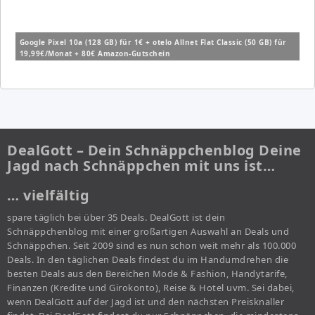
Google Pixel 10a (128 GB) für 1€ + otelo Allnet Flat Classic (50 GB) für
19,99€/Monat + 80€ Amazon-Gutschein
DealGott – Dein Schnäppchenblog Deine
Jagd nach Schnäppchen mit uns ist…
… vielfältig
spare täglich bei über 35 Deals. DealGott ist dein
Schnäppchenblog mit einer großartigen Auswahl an Deals und
Schnäppchen. Seit 2009 sind es nun schon weit mehr als 100.000
Deals. In den täglichen Deals findest du im Handumdrehen die
besten Deals aus den Bereichen Mode & Fashion, Handytarife,
Finanzen (Kredite und Girokonto), Reise & Hotel uvm. Sei dabei,
wenn DealGott auf der Jagd ist und den nächsten Preisknaller