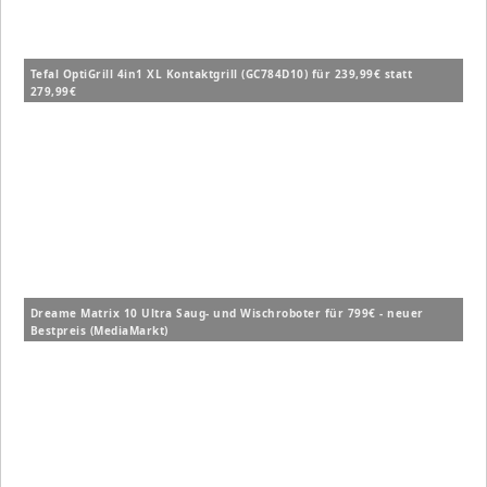
Tefal OptiGrill 4in1 XL Kontaktgrill (GC784D10) für 239,99€ statt
279,99€
Dreame Matrix 10 Ultra Saug- und Wischroboter für 799€ - neuer
Bestpreis (MediaMarkt)