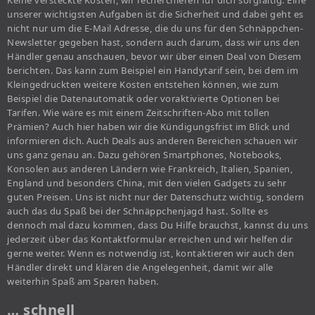
Keine versteckte Kosten, wir recherchieren für dich sorgfältig. Eine
unserer wichtigsten Aufgaben ist die Sicherheit und dabei geht es
nicht nur um die E-Mail Adresse, die du uns für den Schnäppchen-
Newsletter gegeben hast, sondern auch darum, dass wir uns den
Händler genau anschauen, bevor wir über einen Deal von Diesem
berichten. Das kann zum Beispiel ein Handytarif sein, bei dem im
Kleingedruckten weitere Kosten entstehen können, wie zum
Beispiel die Datenautomatik oder voraktivierte Optionen bei
Tarifen. Wie wäre es mit einem Zeitschriften-Abo mit tollen
Prämien? Auch hier haben wir die Kündigungsfrist im Blick und
informieren dich. Auch Deals aus anderen Bereichen schauen wir
uns ganz genau an. Dazu gehören Smartphones, Notebooks,
Konsolen aus anderen Ländern wie Frankreich, Italien, Spanien,
England und besonders China, mit den vielen Gadgets zu sehr
guten Preisen. Uns ist nicht nur der Datenschutz wichtig, sondern
auch das du Spaß bei der Schnäppchenjagd hast. Sollte es
dennoch mal dazu kommen, dass Du Hilfe brauchst, kannst du uns
jederzeit über das Kontaktformular erreichen und wir helfen dir
gerne weiter. Wenn es notwendig ist, kontaktieren wir auch den
Händler direkt und klären die Angelegenheit, damit wir alle
weiterhin Spaß am Sparen haben.
… schnell