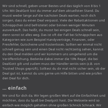
Wir sind schnell, geben unser Bestes und das täglich von 8 bis 1
Uhr. Mit DealGott bist du immer auf dem aktuellsten Stand. Du
musst weder lange auf die nächsten Deals warten, noch dich
sorgen, dass du einen Deal verpasst. Viele der Rabattaktionen und
Schnäppchen sind befristetet oder binnen weniger Minuten
ausverkauft. Das heißt, du musst bei einigen Deals schnell sein,
denn sonst ist alles weg. Das ist oft der Fall bei Schnäppchen aus
Kategorien wie zum Beispiel Handyverträge, Finanzen, oder
Preisfehler, Gutscheine und Kostenloses. Sollten wir einmal nicht
schnell genug sein und einen Deal nicht rechtzeitig sehen, kannst
du den Deal melden und wir kümmern uns umgehend um die
Veröffentlichung. Bedenke dabei immer die 10% Regel, die bei
DealGott gilt und zudem muss der Händler seriös sein (z.B. von
Trusted Shops geprüft). Solltest du dir mal nicht sicher sein, ob der
Deal gut ist, kannst du uns gerne um Hilfe bitten und wie prüfen
den Deal für dich.
… einfach
Wir sind für dich da. Wir legen großen Wert auf die Einfachheit und
möchten, dass du Spaß bei Dealgott hast. Die Webseite wird so
einfach wie möglich gehalten ohne großen Schnick Schnack. Wir