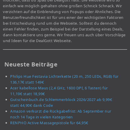
möchten, dass du Spaß bei Dealgott hast. Die Webseite wird so
einfach wie möglich gehalten ohne großen Schnick Schnack. Wir
verzichten auf die Einblendung von Popups oder Ähnliches. Die
Benutzerfreundlichkeit ist für uns einer der wichtigsten Faktoren
bei Entscheidung rund um die Webseite. Solltest du dennoch
einen Fehler finden, zum Beispiel bei der Darstellung eines Deals,
dann kontaktiere uns gerne. Wir freuen uns auch über Vorschläge
und Ideen für die DealGott Webseite.
Neueste Beiträge
Philips Hue Festavia Lichterkette (20 m, 250 LEDs, RGB) für
136,17€ statt 149€
Acer kabellose Maus (2,4 GHz, 1600 DPI, 6 Tasten) für
11,19€ statt 18,99€
Gutscheinbuch.de Schlemmerblock 2026/2027 ab 9,99€
statt 44,90€ dank Code
Amazon verkürzt die Rückgabefrist: Ab September nur
noch 14 Tage in vielen Kategorien
RENPHO Active Massagepistole für 64,95€