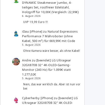
DYNAMIC Steakmesser Jumbo, 4-
teiliges Set, rostfreier Edelstahl,
Holzgriff für 10,00€ (Vergleich: 22,99€)
6. August 2026
UVP 19,99 Euro !!!
iDau [iPhone]
zu
Natural Expressions
Performance 7 Mähroboter (ohne
Kabel, 500 m²) für 669,99€ mit Code
5. August 2026
Ohne Kamera wäre besser, als ohne Kabel!
Andre
zu
[beendet] LG Ultragear
32GX870B 32″ 4K-OLED-Gaming-
Monitor (240 Hz) für 1.099€ statt
1.277,02€
5. August 2026
Nein, das war wirklich da. Aber ist nun vor
bei
Cyberherby [iPhone]
zu
[beendet] LG
Ultragear 32GX870B 32″ 4K-OLED-