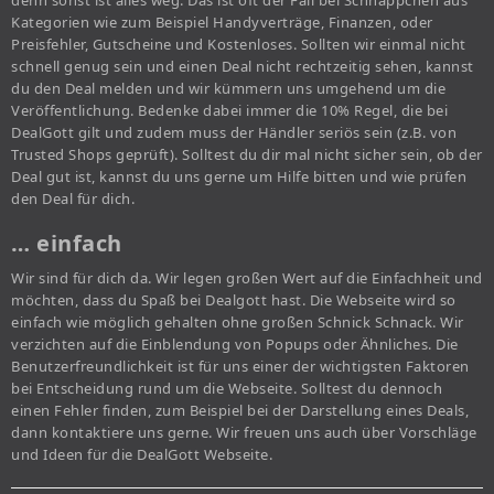
denn sonst ist alles weg. Das ist oft der Fall bei Schnäppchen aus
Kategorien wie zum Beispiel Handyverträge, Finanzen, oder
Preisfehler, Gutscheine und Kostenloses. Sollten wir einmal nicht
schnell genug sein und einen Deal nicht rechtzeitig sehen, kannst
du den Deal melden und wir kümmern uns umgehend um die
Veröffentlichung. Bedenke dabei immer die 10% Regel, die bei
DealGott gilt und zudem muss der Händler seriös sein (z.B. von
Trusted Shops geprüft). Solltest du dir mal nicht sicher sein, ob der
Deal gut ist, kannst du uns gerne um Hilfe bitten und wie prüfen
den Deal für dich.
… einfach
Wir sind für dich da. Wir legen großen Wert auf die Einfachheit und
möchten, dass du Spaß bei Dealgott hast. Die Webseite wird so
einfach wie möglich gehalten ohne großen Schnick Schnack. Wir
verzichten auf die Einblendung von Popups oder Ähnliches. Die
Benutzerfreundlichkeit ist für uns einer der wichtigsten Faktoren
bei Entscheidung rund um die Webseite. Solltest du dennoch
einen Fehler finden, zum Beispiel bei der Darstellung eines Deals,
dann kontaktiere uns gerne. Wir freuen uns auch über Vorschläge
und Ideen für die DealGott Webseite.