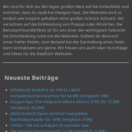
Wir sind für dich da. Wir legen großen Wert auf die Einfachheit und
möchten, dass du Spaß bei Dealgott hast. Die Webseite wird so
einfach wie möglich gehalten ohne großen Schnick Schnack. Wir
verzichten auf die Einblendung von Popups oder Ähnliches. Die
Benutzerfreundlichkeit ist für uns einer der wichtigsten Faktoren
bei Entscheidung rund um die Webseite. Solltest du dennoch
einen Fehler finden, zum Beispiel bei der Darstellung eines Deals,
dann kontaktiere uns gerne. Wir freuen uns auch über Vorschläge
und Ideen für die DealGott Webseite.
Neueste Beiträge
KENWOOD MultiPro Go FDP22.140GY
Kompaktküchenmaschine für 64,98€ (Vergleich: 89€)
Dragon Age: The Veilguard Deluxe Edition (PS5) für 12,38€
(Vergleich: 26,45€)
[Refurbished] Dyson Airstrait Haarglätter
Nachtblau/Kupfer für 199€ (Vergleich: 419€)
Tchibo: 15% Extra-Rabatt im Summer Sale
Die Verräter Kartenspiel für 5,23€ (Vergleich: 9,79€)