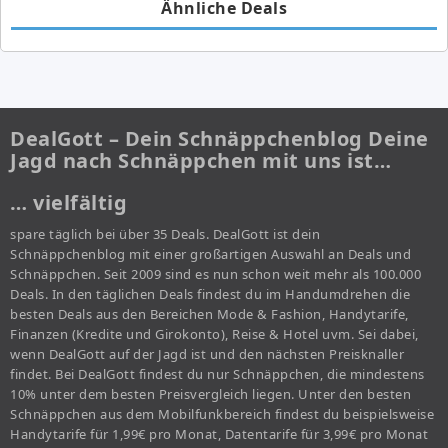
Ähnliche Deals
DealGott – Dein Schnäppchenblog Deine
Jagd nach Schnäppchen mit uns ist…
… vielfältig
spare täglich bei über 35 Deals. DealGott ist dein
Schnäppchenblog mit einer großartigen Auswahl an Deals und
Schnäppchen. Seit 2009 sind es nun schon weit mehr als 100.000
Deals. In den täglichen Deals findest du im Handumdrehen die
besten Deals aus den Bereichen Mode & Fashion, Handytarife,
Finanzen (Kredite und Girokonto), Reise & Hotel uvm. Sei dabei,
wenn DealGott auf der Jagd ist und den nächsten Preisknaller
findet. Bei DealGott findest du nur Schnäppchen, die mindestens
10% unter dem besten Preisvergleich liegen. Unter den besten
Schnäppchen aus dem Mobilfunkbereich findest du beispielsweise
Handytarife für 1,99€ pro Monat, Datentarife für 3,99€ pro Monat