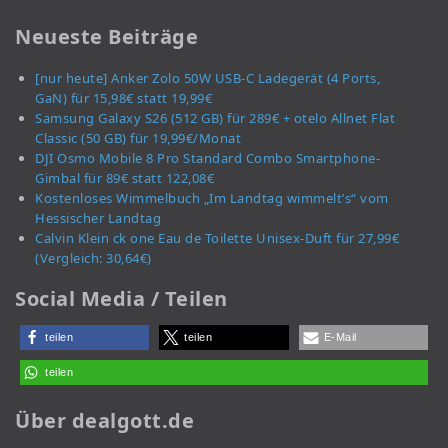
Neueste Beiträge
[nur heute] Anker Zolo 50W USB-C Ladegerät (4 Ports,
GaN) für 15,98€ statt 19,99€
Samsung Galaxy S26 (512 GB) für 289€ + otelo Allnet Flat
Classic (50 GB) für 19,99€/Monat
DJI Osmo Mobile 8 Pro Standard Combo Smartphone-
Gimbal für 89€ statt 122,08€
Kostenloses Wimmelbuch „Im Landtag wimmelt’s“ vom
Hessischer Landtag
Calvin Klein ck one Eau de Toilette Unisex-Duft für 27,99€
(Vergleich: 30,64€)
Social Media / Teilen
teilen
teilen
E-Mail
teilen
Über dealgott.de