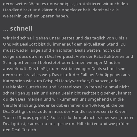
gerne weiter. Wenn es notwendig ist, kontaktieren wir auch den
Händler direkt und klären die Angelegenheit, damit wir alle
weiterhin Spaß am Sparen haben.
… schnell
Wir sind schnell, geben unser Bestes und das täglich von 8 bis 1
Uhr. Mit DealGott bist du immer auf dem aktuellsten Stand. Du
musst weder lange auf die nächsten Deals warten, noch dich
sorgen, dass du einen Deal verpasst. Viele der Rabattaktionen und
Schnäppchen sind befristetet oder binnen weniger Minuten
ausverkauft. Das heißt, du musst bei einigen Deals schnell sein,
denn sonst ist alles weg. Das ist oft der Fall bei Schnäppchen aus
Kategorien wie zum Beispiel Handyverträge, Finanzen, oder
Preisfehler, Gutscheine und Kostenloses. Sollten wir einmal nicht
schnell genug sein und einen Deal nicht rechtzeitig sehen, kannst
du den Deal melden und wir kümmern uns umgehend um die
Veröffentlichung. Bedenke dabei immer die 10% Regel, die bei
DealGott gilt und zudem muss der Händler seriös sein (z.B. von
Trusted Shops geprüft). Solltest du dir mal nicht sicher sein, ob der
Deal gut ist, kannst du uns gerne um Hilfe bitten und wie prüfen
den Deal für dich.