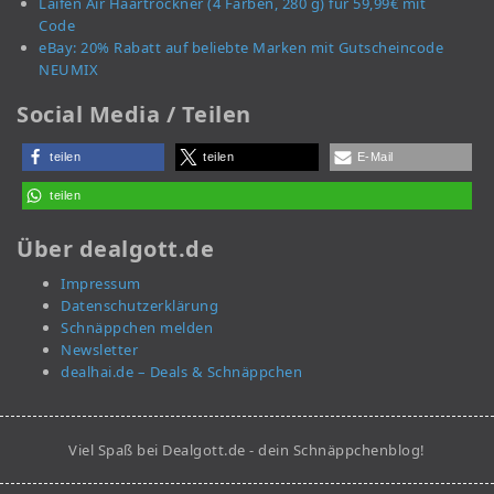
Laifen Air Haartrockner (4 Farben, 280 g) für 59,99€ mit
Code
eBay: 20% Rabatt auf beliebte Marken mit Gutscheincode
NEUMIX
Social Media / Teilen
teilen
teilen
E-Mail
teilen
Über dealgott.de
Impressum
Datenschutzerklärung
Schnäppchen melden
Newsletter
dealhai.de – Deals & Schnäppchen
Viel Spaß bei Dealgott.de - dein Schnäppchenblog!