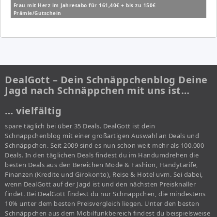
Frau mit Herz im Jahresabo für 161,40€ + bis zu 150€
Prämie/Gutschein
DealGott – Dein Schnäppchenblog Deine
Jagd nach Schnäppchen mit uns ist…
… vielfältig
spare täglich bei über 35 Deals. DealGott ist dein
Schnäppchenblog mit einer großartigen Auswahl an Deals und
Schnäppchen. Seit 2009 sind es nun schon weit mehr als 100.000
Deals. In den täglichen Deals findest du im Handumdrehen die
besten Deals aus den Bereichen Mode & Fashion, Handytarife,
Finanzen (Kredite und Girokonto), Reise & Hotel uvm. Sei dabei,
wenn DealGott auf der Jagd ist und den nächsten Preisknaller
findet. Bei DealGott findest du nur Schnäppchen, die mindestens
10% unter dem besten Preisvergleich liegen. Unter den besten
Schnäppchen aus dem Mobilfunkbereich findest du beispielsweise