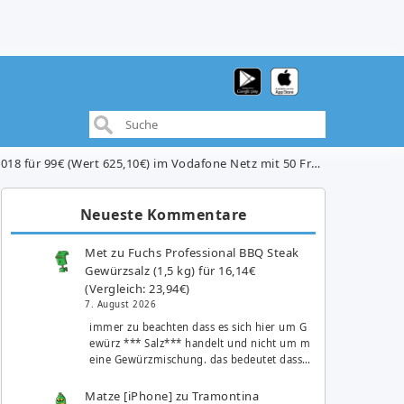
€) im Vodafone Netz mit 50 Freiminuten, 50 Frei SMS und 2GB Daten für 16,99€/Monat
Neueste Kommentare
Met
zu
Fuchs Professional BBQ Steak
Gewürzsalz (1,5 kg) für 16,14€
(Vergleich: 23,94€)
7. August 2026
immer zu beachten dass es sich hier um G
ewürz *** Salz*** handelt und nicht um m
eine Gewürzmischung. das bedeutet dass…
Matze [iPhone]
zu
Tramontina