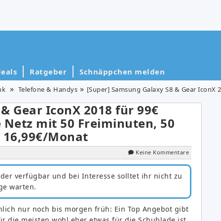
eals
Ratgeber
Schnäppchen melden
nk
Telefone & Handys
[Super] Samsung Galaxy S8 & Gear IconX 2018 für 99€ (Wert 625,10
& Gear IconX 2018 für 99€
 Netz mit 50 Freiminuten, 50
r 16,99€/Monat
Keine Kommentare
er verfügbar und bei Interesse solltet ihr nicht zu
ge warten.
lich nur noch bis morgen früh: Ein Top Angebot gibt
ür die meisten wohl eher etwas für die Schublade ist