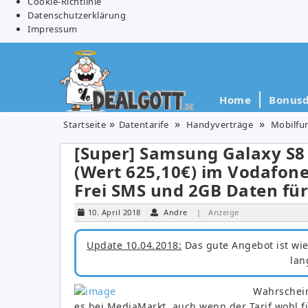
Cookie-Richtlinie
Datenschutzerklärung
Impressum
Home
Bonusd
Startseite
Datentarife
Handyverträge
Mobilfu
[Super] Samsung Galaxy S8 
(Wert 625,10€) im Vodafone
Frei SMS und 2GB Daten fü
10. April 2018
Andre
| Anzeige
Update 10.04.2018:
Das gute Angebot ist wied
lan
Wahrschein
es bei MediaMarkt, auch wenn der Tarif wohl f