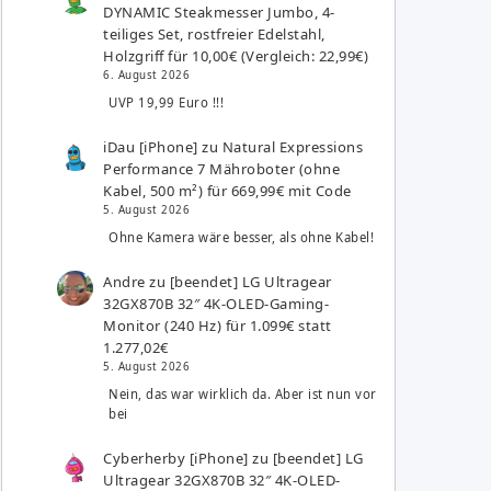
DYNAMIC Steakmesser Jumbo, 4-
teiliges Set, rostfreier Edelstahl,
Holzgriff für 10,00€ (Vergleich: 22,99€)
6. August 2026
UVP 19,99 Euro !!!
iDau [iPhone]
zu
Natural Expressions
Performance 7 Mähroboter (ohne
Kabel, 500 m²) für 669,99€ mit Code
5. August 2026
Ohne Kamera wäre besser, als ohne Kabel!
Andre
zu
[beendet] LG Ultragear
32GX870B 32″ 4K-OLED-Gaming-
Monitor (240 Hz) für 1.099€ statt
1.277,02€
5. August 2026
Nein, das war wirklich da. Aber ist nun vor
bei
Cyberherby [iPhone]
zu
[beendet] LG
Ultragear 32GX870B 32″ 4K-OLED-