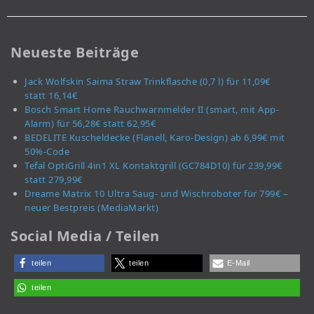
Neueste Beiträge
Jack Wolfskin Saima Straw Trinkflasche (0,7 l) für 11,09€
statt 16,14€
Bosch Smart Home Rauchwarnmelder II (smart, mit App-
Alarm) für 56,28€ statt 62,95€
BEDELITE Kuscheldecke (Flanell, Karo-Design) ab 6,99€ mit
50%-Code
Tefal OptiGrill 4in1 XL Kontaktgrill (GC784D10) für 239,99€
statt 279,99€
Dreame Matrix 10 Ultra Saug- und Wischroboter für 799€ –
neuer Bestpreis (MediaMarkt)
Social Media / Teilen
teilen
teilen
E-Mail
teilen