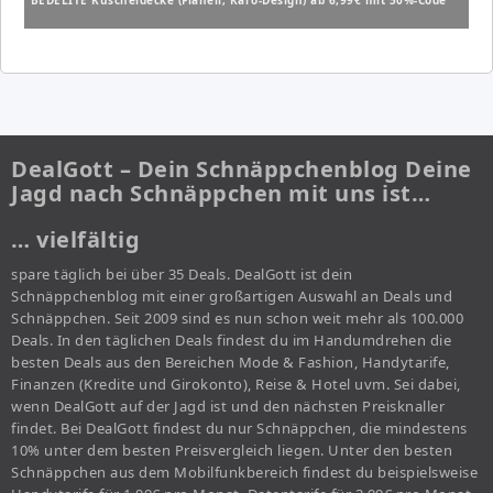
BEDELITE Kuscheldecke (Flanell, Karo-Design) ab 6,99€ mit 50%-Code
DealGott – Dein Schnäppchenblog Deine
Jagd nach Schnäppchen mit uns ist…
… vielfältig
spare täglich bei über 35 Deals. DealGott ist dein
Schnäppchenblog mit einer großartigen Auswahl an Deals und
Schnäppchen. Seit 2009 sind es nun schon weit mehr als 100.000
Deals. In den täglichen Deals findest du im Handumdrehen die
besten Deals aus den Bereichen Mode & Fashion, Handytarife,
Finanzen (Kredite und Girokonto), Reise & Hotel uvm. Sei dabei,
wenn DealGott auf der Jagd ist und den nächsten Preisknaller
findet. Bei DealGott findest du nur Schnäppchen, die mindestens
10% unter dem besten Preisvergleich liegen. Unter den besten
Schnäppchen aus dem Mobilfunkbereich findest du beispielsweise