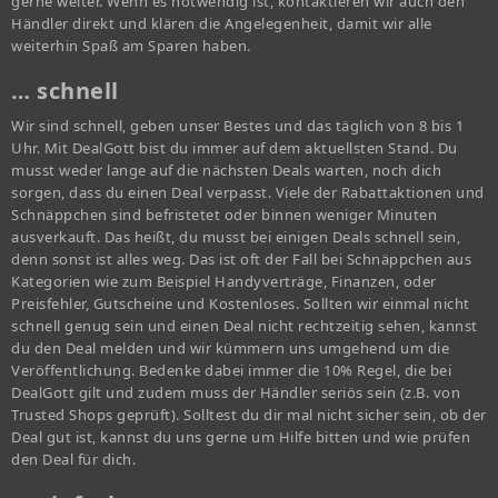
gerne weiter. Wenn es notwendig ist, kontaktieren wir auch den
Händler direkt und klären die Angelegenheit, damit wir alle
weiterhin Spaß am Sparen haben.
… schnell
Wir sind schnell, geben unser Bestes und das täglich von 8 bis 1
Uhr. Mit DealGott bist du immer auf dem aktuellsten Stand. Du
musst weder lange auf die nächsten Deals warten, noch dich
sorgen, dass du einen Deal verpasst. Viele der Rabattaktionen und
Schnäppchen sind befristetet oder binnen weniger Minuten
ausverkauft. Das heißt, du musst bei einigen Deals schnell sein,
denn sonst ist alles weg. Das ist oft der Fall bei Schnäppchen aus
Kategorien wie zum Beispiel Handyverträge, Finanzen, oder
Preisfehler, Gutscheine und Kostenloses. Sollten wir einmal nicht
schnell genug sein und einen Deal nicht rechtzeitig sehen, kannst
du den Deal melden und wir kümmern uns umgehend um die
Veröffentlichung. Bedenke dabei immer die 10% Regel, die bei
DealGott gilt und zudem muss der Händler seriös sein (z.B. von
Trusted Shops geprüft). Solltest du dir mal nicht sicher sein, ob der
Deal gut ist, kannst du uns gerne um Hilfe bitten und wie prüfen
den Deal für dich.