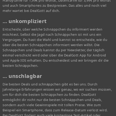
Handytarife für 1,99€ pro Monat, Datentarife für 3,99€ pro Monat
und auch Smartphones zu Bestpreisen. Das alles und noch viel
mehr wartet bei DealGott auf dich.
… unkompliziert
Entscheide, über welche Schnäppchen du informiert werden
möchtest. Selbst die Jagd nach Schnäppchen ist mit uns ein
Vergnügen. Du hast die Wahl und kannst so entscheide, wie du
über die besten Schnäppchen informiert werden willst. Die
Schnäppchen und Deals kannst du per Newsletter, der täglich
einmal verschickt wird oder über die DealGott App für Android
und Apple IOS erhalten. Du entscheidest und wir bringen dir die
besten Schnäppchen.
… unschlagbar
Die besten Deals und schnäppchen gibt es bei uns. Durch
Jahrelange Erfahrungen wissen wir genau, wo wir suchen müssen,
um für dich die besten Schnäppchen zu finden. DealGott
ermöglicht dir nicht nur die besten Schnäppchen und Deals,
sondern auch viele Gewinnspiele mit tollen Preise. Wie zum
Beispiel ein Smartphone, dass zum Release-Datum verlost wird.
Bei DealGott findest auch viele kostenlose Test-Artikel oder