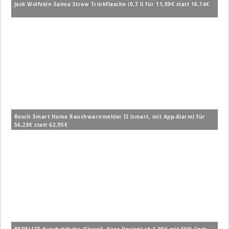
Jack Wolfskin Saima Straw Trinkflasche (0,7 l) für 11,09€ statt 16,14€
Bosch Smart Home Rauchwarnmelder II (smart, mit App-Alarm) für
56,28€ statt 62,95€