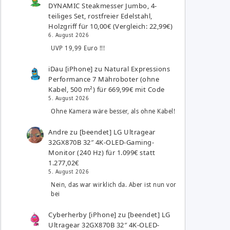
DYNAMIC Steakmesser Jumbo, 4-
teiliges Set, rostfreier Edelstahl,
Holzgriff für 10,00€ (Vergleich: 22,99€)
6. August 2026
UVP 19,99 Euro !!!
iDau [iPhone]
zu
Natural Expressions
Performance 7 Mähroboter (ohne
Kabel, 500 m²) für 669,99€ mit Code
5. August 2026
Ohne Kamera wäre besser, als ohne Kabel!
Andre
zu
[beendet] LG Ultragear
32GX870B 32″ 4K-OLED-Gaming-
Monitor (240 Hz) für 1.099€ statt
1.277,02€
5. August 2026
Nein, das war wirklich da. Aber ist nun vor
bei
Cyberherby [iPhone]
zu
[beendet] LG
Ultragear 32GX870B 32″ 4K-OLED-