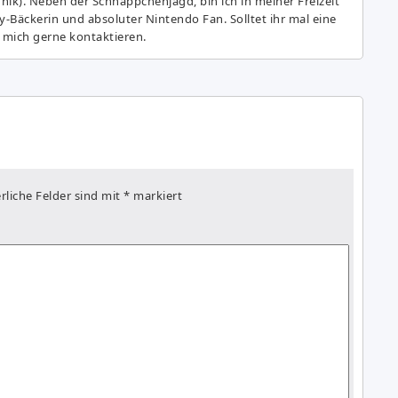
hnik). Neben der Schnäppchenjagd, bin ich in meiner Freizeit
y-Bäckerin und absoluter Nintendo Fan. Solltet ihr mal eine
 mich gerne kontaktieren.
rliche Felder sind mit
*
markiert