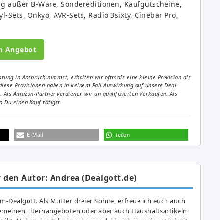
ltig außer B-Ware, Sondereditionen, Kaufgutscheine,
-Sets, Onkyo, AVR-Sets, Radio 3sixty, Cinebar Pro,
m Angebot
tung in Anspruch nimmst, erhalten wir oftmals eine kleine Provision als
diese Provisionen haben in keinem Fall Auswirkung auf unsere Deal-
Als Amazon-Partner verdienen wir an qualifizierten Verkäufen. Als
 Du einen Kauf tätigst.
E-Mail
teilen
 den Autor: Andrea (Dealgott.de)
am-Dealgott. Als Mutter dreier Söhne, erfreue ich euch auch
gemeinen Elternangeboten oder aber auch Haushaltsartikeln