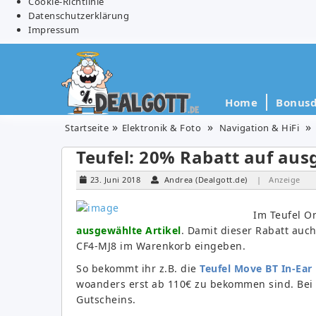
Cookie-Richtlinie
Datenschutzerklärung
Impressum
Home
Bonusd
Startseite
Elektronik & Foto
Navigation & HiFi
Teufel: 20% Rabatt auf aus
23. Juni 2018
Andrea (Dealgott.de)
| Anzeige
Im Teufel O
ausgewählte Artikel
. Damit dieser Rabatt auc
CF4-MJ8 im Warenkorb eingeben.
So bekommt ihr z.B. die
Teufel Move BT In-Ear
woanders erst ab 110€ zu bekommen sind. Bei 
Gutscheins.