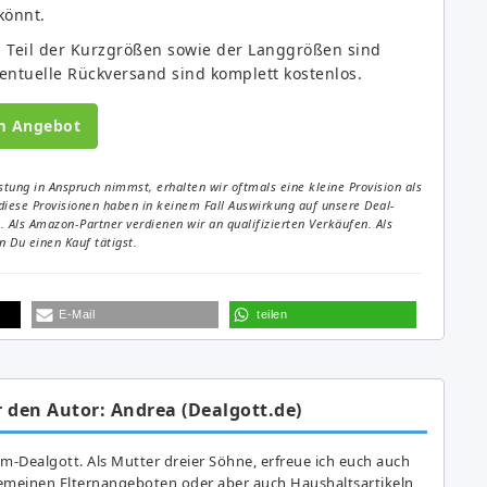
könnt.
in Teil der Kurzgrößen sowie der Langgrößen sind
entuelle Rückversand sind komplett kostenlos.
m Angebot
tung in Anspruch nimmst, erhalten wir oftmals eine kleine Provision als
diese Provisionen haben in keinem Fall Auswirkung auf unsere Deal-
Als Amazon-Partner verdienen wir an qualifizierten Verkäufen. Als
 Du einen Kauf tätigst.
E-Mail
teilen
 den Autor: Andrea (Dealgott.de)
am-Dealgott. Als Mutter dreier Söhne, erfreue ich euch auch
gemeinen Elternangeboten oder aber auch Haushaltsartikeln