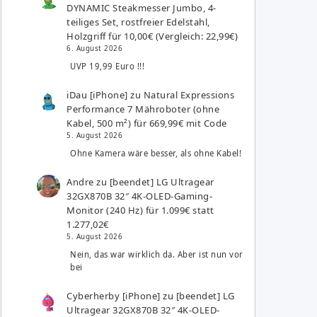
DYNAMIC Steakmesser Jumbo, 4-
teiliges Set, rostfreier Edelstahl,
Holzgriff für 10,00€ (Vergleich: 22,99€)
6. August 2026
UVP 19,99 Euro !!!
iDau [iPhone]
zu
Natural Expressions
Performance 7 Mähroboter (ohne
Kabel, 500 m²) für 669,99€ mit Code
5. August 2026
Ohne Kamera wäre besser, als ohne Kabel!
Andre
zu
[beendet] LG Ultragear
32GX870B 32″ 4K-OLED-Gaming-
Monitor (240 Hz) für 1.099€ statt
1.277,02€
5. August 2026
Nein, das war wirklich da. Aber ist nun vor
bei
Cyberherby [iPhone]
zu
[beendet] LG
Ultragear 32GX870B 32″ 4K-OLED-