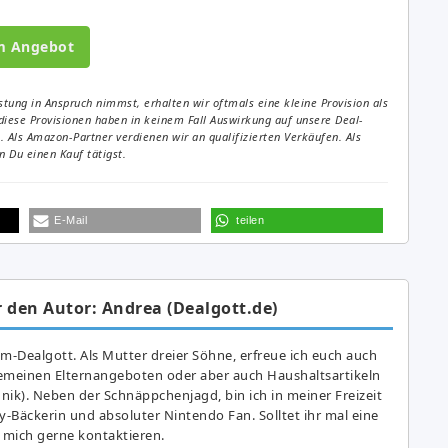
m Angebot
tung in Anspruch nimmst, erhalten wir oftmals eine kleine Provision als
diese Provisionen haben in keinem Fall Auswirkung auf unsere Deal-
Als Amazon-Partner verdienen wir an qualifizierten Verkäufen. Als
 Du einen Kauf tätigst.
E-Mail
teilen
 den Autor: Andrea (Dealgott.de)
am-Dealgott. Als Mutter dreier Söhne, erfreue ich euch auch
gemeinen Elternangeboten oder aber auch Haushaltsartikeln
hnik). Neben der Schnäppchenjagd, bin ich in meiner Freizeit
y-Bäckerin und absoluter Nintendo Fan. Solltet ihr mal eine
 mich gerne kontaktieren.