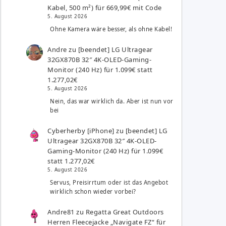
Kabel, 500 m²) für 669,99€ mit Code
5. August 2026
Ohne Kamera wäre besser, als ohne Kabel!
Andre
zu
[beendet] LG Ultragear
32GX870B 32″ 4K-OLED-Gaming-
Monitor (240 Hz) für 1.099€ statt
1.277,02€
5. August 2026
Nein, das war wirklich da. Aber ist nun vor
bei
Cyberherby [iPhone]
zu
[beendet] LG
Ultragear 32GX870B 32″ 4K-OLED-
Gaming-Monitor (240 Hz) für 1.099€
statt 1.277,02€
5. August 2026
Servus, Preisirrtum oder ist das Angebot
wirklich schon wieder vorbei?
Andre81
zu
Regatta Great Outdoors
Herren Fleecejacke „Navigate FZ“ für