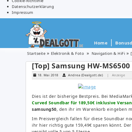
Cookie-Richtlinie
Datenschutzerklärung
Impressum
Home
Bonusd
Startseite
Elektronik & Foto
Navigation & HiFi
[Top] Samsung HW-MS6500 
18. Mai 2018
Andrea (Dealgott.de)
| Anzeige
Dies ist der bisherige Bestpreis. Bei MediaMa
Curved Soundbar für 189,50€ inklusive Versa
samsung50
, den ihr im Warenkorb eingeben m
Im Preisvergleich fallen für diese Soundbar n
ihr hier richtig gute 159,49€ sparen könnt. De
vergibt volle 5 von 5 Sterne.