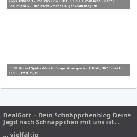
Apple iPhone 17 Pro Max (256 GB) für 399€ + Vodafone Smart L
(Unlimited 5G) für 49,99€/Monat (GigaKombi möglich)
LEGO Marvel Spider-Man Gefängnistransporter (76349, 367 Teile) für
32,99€ statt 39,49€
DealGott – Dein Schnäppchenblog Deine
Jagd nach Schnäppchen mit uns ist…
… vielfältig