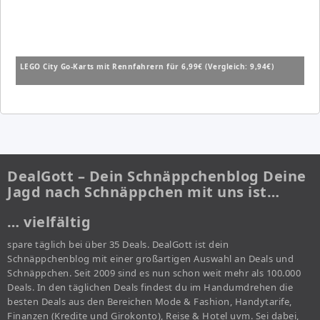
LEGO City Go-Karts mit Rennfahrern für 6,99€ (Vergleich: 9,94€)
DealGott – Dein Schnäppchenblog Deine
Jagd nach Schnäppchen mit uns ist…
… vielfältig
spare täglich bei über 35 Deals. DealGott ist dein
Schnäppchenblog mit einer großartigen Auswahl an Deals und
Schnäppchen. Seit 2009 sind es nun schon weit mehr als 100.000
Deals. In den täglichen Deals findest du im Handumdrehen die
besten Deals aus den Bereichen Mode & Fashion, Handytarife,
Finanzen (Kredite und Girokonto), Reise & Hotel uvm. Sei dabei,