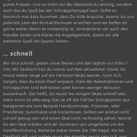
guten Preisen. Uns ist nicht nur der Datenschutz wichtig, sondern
auch das du Spaß bei der Schnäppchenjagd hast. Sollte es
dennoch mal dazu kommen, dass Du Hilfe brauchst, kannst du uns
jederzeit über das Kontaktformular erreichen und wir helfen dir
gerne weiter. Wenn es notwendig ist, kontaktieren wir auch den
Händler direkt und klären die Angelegenheit, damit wir alle
weiterhin Spaß am Sparen haben.
… schnell
Wir sind schnell, geben unser Bestes und das täglich von 8 bis 1
Uhr. Mit DealGott bist du immer auf dem aktuellsten Stand. Du
musst weder lange auf die nächsten Deals warten, noch dich
sorgen, dass du einen Deal verpasst. Viele der Rabattaktionen und
Schnäppchen sind befristetet oder binnen weniger Minuten
ausverkauft. Das heißt, du musst bei einigen Deals schnell sein,
denn sonst ist alles weg. Das ist oft der Fall bei Schnäppchen aus
Kategorien wie zum Beispiel Handyverträge, Finanzen, oder
Preisfehler, Gutscheine und Kostenloses. Sollten wir einmal nicht
schnell genug sein und einen Deal nicht rechtzeitig sehen, kannst
du den Deal melden und wir kümmern uns umgehend um die
Veröffentlichung. Bedenke dabei immer die 10% Regel, die bei
DealGott gilt und zudem muss der Händler seriös sein (z.B. von