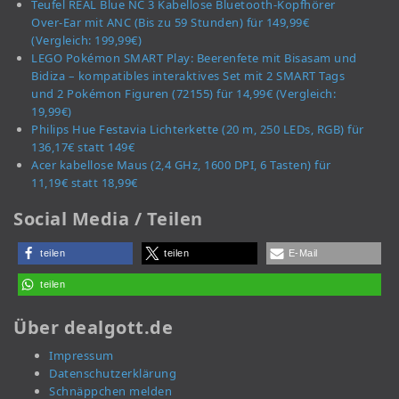
Teufel REAL Blue NC 3 Kabellose Bluetooth-Kopfhörer
Over-Ear mit ANC (Bis zu 59 Stunden) für 149,99€
(Vergleich: 199,99€)
LEGO Pokémon SMART Play: Beerenfete mit Bisasam und
Bidiza – kompatibles interaktives Set mit 2 SMART Tags
und 2 Pokémon Figuren (72155) für 14,99€ (Vergleich:
19,99€)
Philips Hue Festavia Lichterkette (20 m, 250 LEDs, RGB) für
136,17€ statt 149€
Acer kabellose Maus (2,4 GHz, 1600 DPI, 6 Tasten) für
11,19€ statt 18,99€
Social Media / Teilen
teilen
teilen
E-Mail
teilen
Über dealgott.de
Impressum
Datenschutzerklärung
Schnäppchen melden