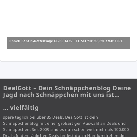
Einhell Benzin-Kettensäge GC-PC 1435 I TC Set für 99,99€ statt 109€
DealGott – Dein Schnäppchenblog Deine
Jagd nach Schnäppchen mit uns ist…
… vielfältig
spare täglich bei über 35 Deals. DealGott ist dein
Schnäppchenblog mit einer großartigen Auswahl an Deals und
Schnäppchen. Seit 2009 sind es nun schon weit mehr als 100.000
Deals. In den täglichen Deals findest du im Handumdrehen die