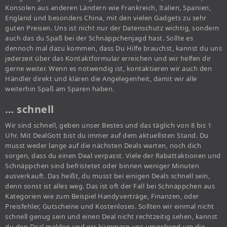
Konsolen aus anderen Ländern wie Frankreich, Italien, Spanien,
England und besonders China, mit den vielen Gadgets zu sehr
guten Preisen. Uns ist nicht nur der Datenschutz wichtig, sondern
auch das du Spaß bei der Schnäppchenjagd hast. Sollte es
dennoch mal dazu kommen, dass Du Hilfe brauchst, kannst du uns
jederzeit über das Kontaktformular erreichen und wir helfen dir
gerne weiter. Wenn es notwendig ist, kontaktieren wir auch den
Händler direkt und klären die Angelegenheit, damit wir alle
weiterhin Spaß am Sparen haben.
… schnell
Wir sind schnell, geben unser Bestes und das täglich von 8 bis 1
Uhr. Mit DealGott bist du immer auf dem aktuellsten Stand. Du
musst weder lange auf die nächsten Deals warten, noch dich
sorgen, dass du einen Deal verpasst. Viele der Rabattaktionen und
Schnäppchen sind befristetet oder binnen weniger Minuten
ausverkauft. Das heißt, du musst bei einigen Deals schnell sein,
denn sonst ist alles weg. Das ist oft der Fall bei Schnäppchen aus
Kategorien wie zum Beispiel Handyverträge, Finanzen, oder
Preisfehler, Gutscheine und Kostenloses. Sollten wir einmal nicht
schnell genug sein und einen Deal nicht rechtzeitig sehen, kannst
du den Deal melden und wir kümmern uns umgehend um die