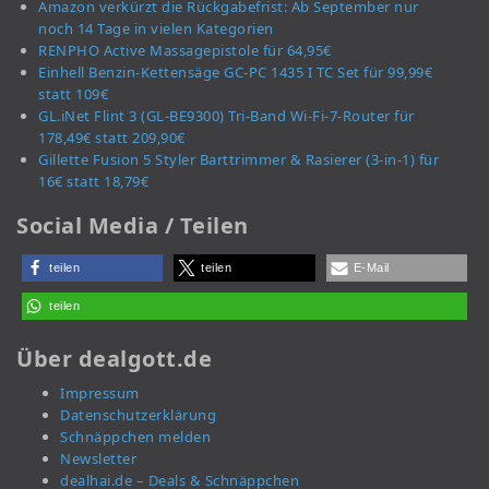
Amazon verkürzt die Rückgabefrist: Ab September nur
noch 14 Tage in vielen Kategorien
RENPHO Active Massagepistole für 64,95€
Einhell Benzin-Kettensäge GC-PC 1435 I TC Set für 99,99€
statt 109€
GL.iNet Flint 3 (GL-BE9300) Tri-Band Wi-Fi-7-Router für
178,49€ statt 209,90€
Gillette Fusion 5 Styler Barttrimmer & Rasierer (3-in-1) für
16€ statt 18,79€
Social Media / Teilen
teilen
teilen
E-Mail
teilen
Über dealgott.de
Impressum
Datenschutzerklärung
Schnäppchen melden
Newsletter
dealhai.de – Deals & Schnäppchen