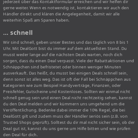
jederzeit über das Kontaktformular erreichen und wir helfen dir
gerne weiter. Wenn es notwendig ist, kontaktieren wir auch den
Händler direkt und klären die Angelegenheit, damit wir alle
weiterhin Spaß am Sparen haben.
… schnell
Wir sind schnell, geben unser Bestes und das täglich von 8 bis 1
Uhr. Mit DealGott bist du immer auf dem aktuellsten Stand. Du
musst weder lange auf die nächsten Deals warten, noch dich
sorgen, dass du einen Deal verpasst. Viele der Rabattaktionen und
Schnäppchen sind befristetet oder binnen weniger Minuten
ausverkauft. Das heißt, du musst bei einigen Deals schnell sein,
denn sonst ist alles weg. Das ist oft der Fall bei Schnäppchen aus
Kategorien wie zum Beispiel Handyverträge, Finanzen, oder
Preisfehler, Gutscheine und Kostenloses. Sollten wir einmal nicht
schnell genug sein und einen Deal nicht rechtzeitig sehen, kannst
du den Deal melden und wir kümmern uns umgehend um die
Veröffentlichung. Bedenke dabei immer die 10% Regel, die bei
DealGott gilt und zudem muss der Händler seriös sein (z.B. von
Trusted Shops geprüft). Solltest du dir mal nicht sicher sein, ob der
Deal gut ist, kannst du uns gerne um Hilfe bitten und wie prüfen
den Deal für dich.