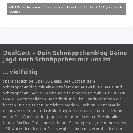
NIGRIN Performance Scheibenklar Allwetter (3 l) für 7,19€ (Vergleich:
12,98€)
DealGott – Dein Schnäppchenblog Deine
Jagd nach Schnäppchen mit uns ist…
… vielfältig
spare täglich bei über 35 Deals. DealGott ist dein
Schnäppchenblog mit einer großartigen Auswahl an Deals und
Schnäppchen. Seit 2009 sind es nun schon weit mehr als 100.000
Deals. In den täglichen Deals findest du im Handumdrehen die
besten Deals aus den Bereichen Mode & Fashion, Handytarife,
Finanzen (Kredite und Girokonto), Reise & Hotel uvm. Sei dabei,
wenn DealGott auf der Jagd ist und den nächsten Preisknaller
findet. Bei DealGott findest du nur Schnäppchen, die mindestens
10% unter dem besten Preisvergleich liegen. Unter den besten