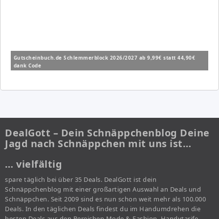
Gutscheinbuch.de Schlemmerblock 2026/2027 ab 9,99€ statt 44,90€
dank Code
DealGott – Dein Schnäppchenblog Deine
Jagd nach Schnäppchen mit uns ist…
… vielfältig
spare täglich bei über 35 Deals. DealGott ist dein
Schnäppchenblog mit einer großartigen Auswahl an Deals und
Schnäppchen. Seit 2009 sind es nun schon weit mehr als 100.000
Deals. In den täglichen Deals findest du im Handumdrehen die
besten Deals aus den Bereichen Mode & Fashion, Handytarife,