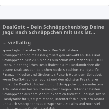
DealGott – Dein Schnäppchenblog Deine
Jagd nach Schnäppchen mit uns ist…
… vielfältig
spare täglich bei über 35 Deals. DealGott ist dein
Schnäppchenblog mit einer großartigen Auswahl an Deals und
Schnäppchen. Seit 2009 sind es nun schon weit mehr als 100.000
Deals. In den täglichen Deals findest du im Handumdrehen die
besten Deals aus den Bereichen Mode & Fashion, Handytarife,
Finanzen (Kredite und Girokonto), Reise & Hotel uvm. Sei dabei,
wenn DealGott auf der Jagd ist und den nächsten Preisknaller
findet. Bei DealGott findest du nur Schnäppchen, die mindestens
10% unter dem besten Preisvergleich liegen. Unter den besten
Schnäppchen aus dem Mobilfunkbereich findest du beispielsweise
Handytarife für 1,99€ pro Monat, Datentarife für 3,99€ pro Monat
und auch Smartphones zu Bestpreisen. Das alles und noch viel
mehr wartet bei DealGott auf dich.