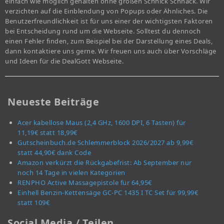
einfach wie möglich gehalten ohne großen Schnick Schnack. Wir
verzichten auf die Einblendung von Popups oder Ähnliches. Die
Benutzerfreundlichkeit ist für uns einer der wichtigsten Faktoren
bei Entscheidung rund um die Webseite. Solltest du dennoch
einen Fehler finden, zum Beispiel bei der Darstellung eines Deals,
dann kontaktiere uns gerne. Wir freuen uns auch über Vorschläge
und Ideen für die DealGott Webseite.
Neueste Beiträge
Acer kabellose Maus (2,4 GHz, 1600 DPI, 6 Tasten) für
11,19€ statt 18,99€
Gutscheinbuch.de Schlemmerblock 2026/2027 ab 9,99€
statt 44,90€ dank Code
Amazon verkürzt die Rückgabefrist: Ab September nur
noch 14 Tage in vielen Kategorien
RENPHO Active Massagepistole für 64,95€
Einhell Benzin-Kettensäge GC-PC 1435 I TC Set für 99,99€
statt 109€
Social Media / Teilen