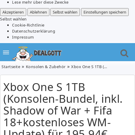
Lese mehr über diese Zwecke
Akzeptieren
Ablehnen
Selbst wählen
Einstellungen speichern
Selbst wählen
Cookie-Richtlinie
Datenschutzerklärung
Impressum
Startseite
Konsolen & Zubehör
Xbox One S 1TB (Konsolen-Bundel, inkl. Shadow of War + Fifa 18+kostenloses WM-Update) für 195,94€ inkl. Versand (Vergleich: 222€)
Xbox One S 1TB
(Konsolen-Bundel, inkl.
Shadow of War + Fifa
18+kostenloses WM-
Update) für 195,94€