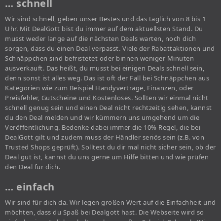
… schnell
Wir sind schnell, geben unser Bestes und das täglich von 8 bis 1
Uhr. Mit DealGott bist du immer auf dem aktuellsten Stand. Du
musst weder lange auf die nächsten Deals warten, noch dich
sorgen, dass du einen Deal verpasst. Viele der Rabattaktionen und
Schnäppchen sind befristetet oder binnen weniger Minuten
ausverkauft. Das heißt, du musst bei einigen Deals schnell sein,
denn sonst ist alles weg. Das ist oft der Fall bei Schnäppchen aus
Kategorien wie zum Beispiel Handyverträge, Finanzen, oder
Preisfehler, Gutscheine und Kostenloses. Sollten wir einmal nicht
schnell genug sein und einen Deal nicht rechtzeitig sehen, kannst
du den Deal melden und wir kümmern uns umgehend um die
Veröffentlichung. Bedenke dabei immer die 10% Regel, die bei
DealGott gilt und zudem muss der Händler seriös sein (z.B. von
Trusted Shops geprüft). Solltest du dir mal nicht sicher sein, ob der
Deal gut ist, kannst du uns gerne um Hilfe bitten und wie prüfen
den Deal für dich.
… einfach
Wir sind für dich da. Wir legen großen Wert auf die Einfachheit und
möchten, dass du Spaß bei Dealgott hast. Die Webseite wird so