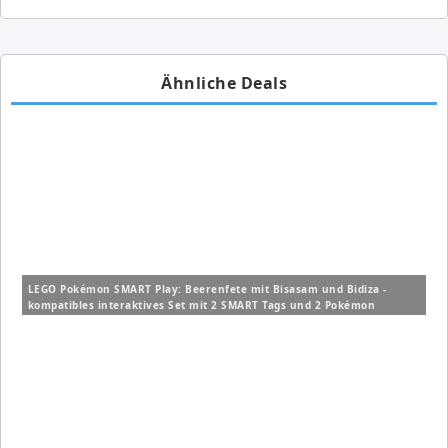
Ähnliche Deals
LEGO Pokémon SMART Play: Beerenfete mit Bisasam und Bidiza -
kompatibles interaktives Set mit 2 SMART Tags und 2 Pokémon
Figuren (72155) für 14,99€ (Vergleich: 19,99€)