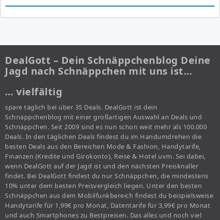
DealGott – Dein Schnäppchenblog Deine
Jagd nach Schnäppchen mit uns ist…
… vielfältig
spare täglich bei über 35 Deals. DealGott ist dein
Schnäppchenblog mit einer großartigen Auswahl an Deals und
Schnäppchen. Seit 2009 sind es nun schon weit mehr als 100.000
Deals. In den täglichen Deals findest du im Handumdrehen die
besten Deals aus den Bereichen Mode & Fashion, Handytarife,
Finanzen (Kredite und Girokonto), Reise & Hotel uvm. Sei dabei,
wenn DealGott auf der Jagd ist und den nächsten Preisknaller
findet. Bei DealGott findest du nur Schnäppchen, die mindestens
10% unter dem besten Preisvergleich liegen. Unter den besten
Schnäppchen aus dem Mobilfunkbereich findest du beispielsweise
Handytarife für 1,99€ pro Monat, Datentarife für 3,99€ pro Monat
und auch Smartphones zu Bestpreisen. Das alles und noch viel