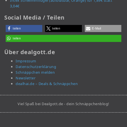
Intex Schwimmflügel (aufblasbar, Orange) für 1,89€ statt
3,04€
Social Media / Teilen
teilen
teilen
E-Mail
teilen
Über dealgott.de
Impressum
Datenschutzerklärung
Schnäppchen melden
Newsletter
dealhai.de – Deals & Schnäppchen
Viel Spaß bei Dealgott.de - dein Schnäppchenblog!