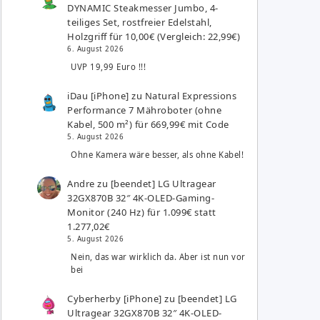
DYNAMIC Steakmesser Jumbo, 4-
teiliges Set, rostfreier Edelstahl,
Holzgriff für 10,00€ (Vergleich: 22,99€)
6. August 2026
UVP 19,99 Euro !!!
iDau [iPhone]
zu
Natural Expressions
Performance 7 Mähroboter (ohne
Kabel, 500 m²) für 669,99€ mit Code
5. August 2026
Ohne Kamera wäre besser, als ohne Kabel!
Andre
zu
[beendet] LG Ultragear
32GX870B 32″ 4K-OLED-Gaming-
Monitor (240 Hz) für 1.099€ statt
1.277,02€
5. August 2026
Nein, das war wirklich da. Aber ist nun vor
bei
Cyberherby [iPhone]
zu
[beendet] LG
Ultragear 32GX870B 32″ 4K-OLED-