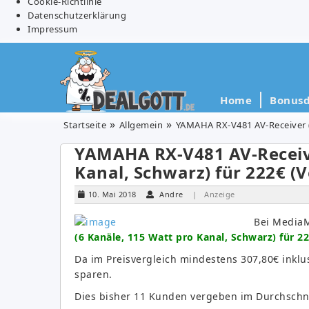
Cookie-Richtlinie
Datenschutzerklärung
Impressum
Home
Bonusd
Startseite
Allgemein
YAMAHA RX-V481 AV-Receiver (6
YAMAHA RX-V481 AV-Receive
Kanal, Schwarz) für 222€ (V
10. Mai 2018
Andre
| Anzeige
Bei Media
(6 Kanäle, 115 Watt pro Kanal, Schwarz) für 2
Da im Preisvergleich mindestens 307,80€ inklus
sparen.
Dies bisher 11 Kunden vergeben im Durchschnit