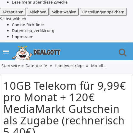
Lese mehr über diese Zwecke
Akzeptieren
Ablehnen
Selbst wählen
Einstellungen speichern
Selbst wählen
Cookie-Richtlinie
Datenschutzerklärung
Impressum
Startseite
Datentarife
Handyverträge
Mobilfunk
10GB Tel
10GB Telekom für 9,99€
pro Monat + 120€
MediaMarkt Gutschein
als Zugabe (rechnerisch
5,40€)