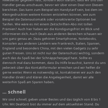
Newsletter gegeben hast, sondern auch darum, dass wir uns den
Händler genau anschauen, bevor wir über einen Deal von Diesem
berichten. Das kann zum Beispiel ein Handytarif sein, bei dem im
Kleingedruckten weitere Kosten entstehen können, wie zum
Beispiel die Datenautomatik oder voraktivierte Optionen bei
Tarifen. Wie wäre es mit einem Zeitschriften-Abo mit tollen
Prämien? Auch hier haben wir die Kündigungsfrist im Blick und
informieren dich. Auch Deals aus anderen Bereichen schauen wir
uns ganz genau an. Dazu gehören Smartphones, Notebooks,
Konsolen aus anderen Ländern wie Frankreich, Italien, Spanien,
England und besonders China, mit den vielen Gadgets zu sehr
guten Preisen. Uns ist nicht nur der Datenschutz wichtig, sondern
auch das du Spaß bei der Schnäppchenjagd hast. Sollte es
dennoch mal dazu kommen, dass Du Hilfe brauchst, kannst du uns
jederzeit über das Kontaktformular erreichen und wir helfen dir
gerne weiter. Wenn es notwendig ist, kontaktieren wir auch den
Händler direkt und klären die Angelegenheit, damit wir alle
weiterhin Spaß am Sparen haben.
… schnell
Wir sind schnell, geben unser Bestes und das täglich von 8 bis 1
Uhr. Mit DealGott bist du immer auf dem aktuellsten Stand. Du