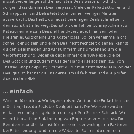
musst weder lange auf die nächsten Deals warten, noch dich
sorgen, dass du einen Deal verpasst. Viele der Rabattaktionen und
Schnäppchen sind befristetet oder binnen weniger Minuten
ausverkauft. Das heißt, du musst bei einigen Deals schnell sein,
denn sonst ist alles weg. Das ist oft der Fall bei Schnäppchen aus
Kategorien wie zum Beispiel Handyverträge, Finanzen, oder
Preisfehler, Gutscheine und Kostenloses. Sollten wir einmal nicht
schnell genug sein und einen Deal nicht rechtzeitig sehen, kannst
du den Deal melden und wir kümmern uns umgehend um die
Veröffentlichung. Bedenke dabei immer die 10% Regel, die bei
DealGott gilt und zudem muss der Händler seriös sein (z.B. von
Trusted Shops geprüft). Solltest du dir mal nicht sicher sein, ob der
Deal gut ist, kannst du uns gerne um Hilfe bitten und wie prüfen
den Deal für dich.
… einfach
Wir sind für dich da. Wir legen großen Wert auf die Einfachheit und
möchten, dass du Spaß bei Dealgott hast. Die Webseite wird so
einfach wie möglich gehalten ohne großen Schnick Schnack. Wir
verzichten auf die Einblendung von Popups oder Ähnliches. Die
Benutzerfreundlichkeit ist für uns einer der wichtigsten Faktoren
bei Entscheidung rund um die Webseite. Solltest du dennoch