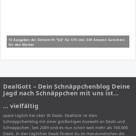
12 Ausgaben der Zeitschrift “GQ” für 57€ inkl. 50€ Amazon Gutschein
für den Werber
DealGott – Dein Schnäppchenblog Deine
Jagd nach Schnäppchen mit uns ist…
… vielfältig
spare täglich bei über 35 Deals. DealGott ist dein
Schnäppchenblog mit einer großartigen Auswahl an Deals und
Schnäppchen. Seit 2009 sind es nun schon weit mehr als 100.000
Deals. In den täglichen Deals findest du im Handumdrehen die