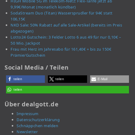
HIGH Mobile 5G im Telekom-Netz: Flex-Tarife jetzt ab
9,99€/Monat (monatlich kündbar)
SodaStream Duo (Titan) Wassersprudler für 94€ statt
106,15€
NKD Sale: 50% Rabatt auf alle Sale-Artikel (bereits im Preis
abgezogen)
Lotto24 Gutschein: 3 Felder Lotto 6 aus 49 für nur 0,10€ –
50 Mio. Jackpot
Frau mit Herz im Jahresabo für 161,40€ + bis zu 150€
Prämie/Gutschein
Social Media / Teilen
teilen
teilen
E-Mail
teilen
Über dealgott.de
Impressum
Datenschutzerklärung
Schnäppchen melden
Newsletter