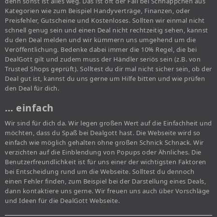
denn sonst ist alles weg. Das ist oft der Fall bei Schnäppchen aus
Kategorien wie zum Beispiel Handyverträge, Finanzen, oder
Preisfehler, Gutscheine und Kostenloses. Sollten wir einmal nicht
schnell genug sein und einen Deal nicht rechtzeitig sehen, kannst
du den Deal melden und wir kümmern uns umgehend um die
Veröffentlichung. Bedenke dabei immer die 10% Regel, die bei
DealGott gilt und zudem muss der Händler seriös sein (z.B. von
Trusted Shops geprüft). Solltest du dir mal nicht sicher sein, ob der
Deal gut ist, kannst du uns gerne um Hilfe bitten und wie prüfen
den Deal für dich.
… einfach
Wir sind für dich da. Wir legen großen Wert auf die Einfachheit und
möchten, dass du Spaß bei Dealgott hast. Die Webseite wird so
einfach wie möglich gehalten ohne großen Schnick Schnack. Wir
verzichten auf die Einblendung von Popups oder Ähnliches. Die
Benutzerfreundlichkeit ist für uns einer der wichtigsten Faktoren
bei Entscheidung rund um die Webseite. Solltest du dennoch
einen Fehler finden, zum Beispiel bei der Darstellung eines Deals,
dann kontaktiere uns gerne. Wir freuen uns auch über Vorschläge
und Ideen für die DealGott Webseite.