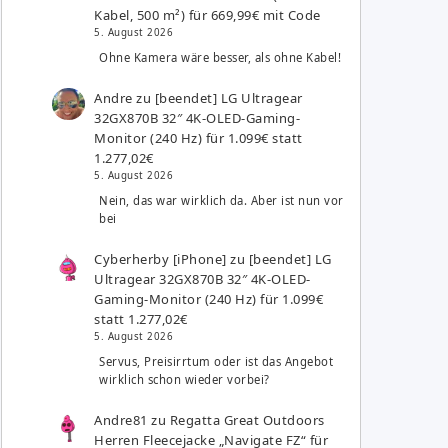
Kabel, 500 m²) für 669,99€ mit Code
5. August 2026
Ohne Kamera wäre besser, als ohne Kabel!
Andre
zu
[beendet] LG Ultragear
32GX870B 32″ 4K-OLED-Gaming-
Monitor (240 Hz) für 1.099€ statt
1.277,02€
5. August 2026
Nein, das war wirklich da. Aber ist nun vor
bei
Cyberherby [iPhone]
zu
[beendet] LG
Ultragear 32GX870B 32″ 4K-OLED-
Gaming-Monitor (240 Hz) für 1.099€
statt 1.277,02€
5. August 2026
Servus, Preisirrtum oder ist das Angebot
wirklich schon wieder vorbei?
Andre81
zu
Regatta Great Outdoors
Herren Fleecejacke „Navigate FZ“ für