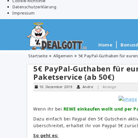
Cookie-Richtlinie
Datenschutzerklärung
Impressum
Home
Bonusd
Startseite
Allgemein
5€ PayPal-Guthaben für euren
5€ PayPal-Guthaben für eu
Paketservice (ab 50€)
10. Dezember 2019
Andre
| Anzeige
Wenn ihr bei
REWE einkaufen wollt und per Pa
Dazu einfach bei Paypal den 5€ Gutschein akti
überschreitet, erhaltet ihr von Paypal 5€ zurü
So geht es: