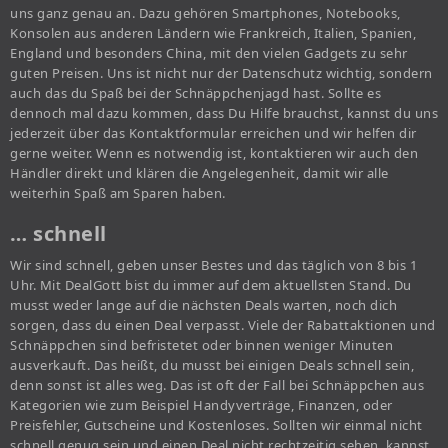
uns ganz genau an. Dazu gehören Smartphones, Notebooks,
Konsolen aus anderen Ländern wie Frankreich, Italien, Spanien,
England und besonders China, mit den vielen Gadgets zu sehr
guten Preisen. Uns ist nicht nur der Datenschutz wichtig, sondern
auch das du Spaß bei der Schnäppchenjagd hast. Sollte es
dennoch mal dazu kommen, dass Du Hilfe brauchst, kannst du uns
jederzeit über das Kontaktformular erreichen und wir helfen dir
gerne weiter. Wenn es notwendig ist, kontaktieren wir auch den
Händler direkt und klären die Angelegenheit, damit wir alle
weiterhin Spaß am Sparen haben.
… schnell
Wir sind schnell, geben unser Bestes und das täglich von 8 bis 1
Uhr. Mit DealGott bist du immer auf dem aktuellsten Stand. Du
musst weder lange auf die nächsten Deals warten, noch dich
sorgen, dass du einen Deal verpasst. Viele der Rabattaktionen und
Schnäppchen sind befristetet oder binnen weniger Minuten
ausverkauft. Das heißt, du musst bei einigen Deals schnell sein,
denn sonst ist alles weg. Das ist oft der Fall bei Schnäppchen aus
Kategorien wie zum Beispiel Handyverträge, Finanzen, oder
Preisfehler, Gutscheine und Kostenloses. Sollten wir einmal nicht
schnell genug sein und einen Deal nicht rechtzeitig sehen, kannst