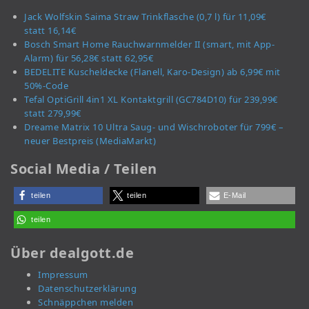
Jack Wolfskin Saima Straw Trinkflasche (0,7 l) für 11,09€
statt 16,14€
Bosch Smart Home Rauchwarnmelder II (smart, mit App-
Alarm) für 56,28€ statt 62,95€
BEDELITE Kuscheldecke (Flanell, Karo-Design) ab 6,99€ mit
50%-Code
Tefal OptiGrill 4in1 XL Kontaktgrill (GC784D10) für 239,99€
statt 279,99€
Dreame Matrix 10 Ultra Saug- und Wischroboter für 799€ –
neuer Bestpreis (MediaMarkt)
Social Media / Teilen
teilen
teilen
E-Mail
teilen
Über dealgott.de
Impressum
Datenschutzerklärung
Schnäppchen melden