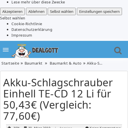
Lese mehr über diese Zwecke
Akzeptieren
Ablehnen
Selbst wählen
Einstellungen speichern
Selbst wählen
Cookie-Richtlinie
Datenschutzerklärung
Impressum
Startseite
Baumarkt
Baumarkt & Auto
Akku-Schlagschrauber Einhell TE-CD 12 Li für 50,43€ (Vergleich: 77,60€)
Akku-Schlagschrauber
Einhell TE-CD 12 Li für
50,43€ (Vergleich:
77,60€)
-35%
30. März 2019
| Anzeige
Keine Kommentare