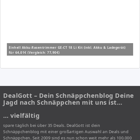
Einhell Akku-Rasentrimmer GE-CT 18 Li Kit (inkl. Akku & Ladegerät)
für 64,01€ (Vergleich: 77,90€)
DealGott – Dein Schnäppchenblog Deine
Jagd nach Schnäppchen mit uns ist…
… vielfältig
spare täglich bei über 35 Deals. DealGott ist dein
Schnäppchenblog mit einer großartigen Auswahl an Deals und
Schnäppchen. Seit 2009 sind es nun schon weit mehr als 100.000