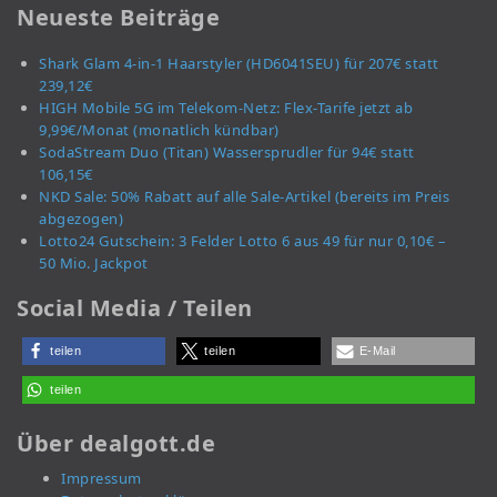
Neueste Beiträge
Shark Glam 4-in-1 Haarstyler (HD6041SEU) für 207€ statt
239,12€
HIGH Mobile 5G im Telekom-Netz: Flex-Tarife jetzt ab
9,99€/Monat (monatlich kündbar)
SodaStream Duo (Titan) Wassersprudler für 94€ statt
106,15€
NKD Sale: 50% Rabatt auf alle Sale-Artikel (bereits im Preis
abgezogen)
Lotto24 Gutschein: 3 Felder Lotto 6 aus 49 für nur 0,10€ –
50 Mio. Jackpot
Social Media / Teilen
teilen
teilen
E-Mail
teilen
Über dealgott.de
Impressum