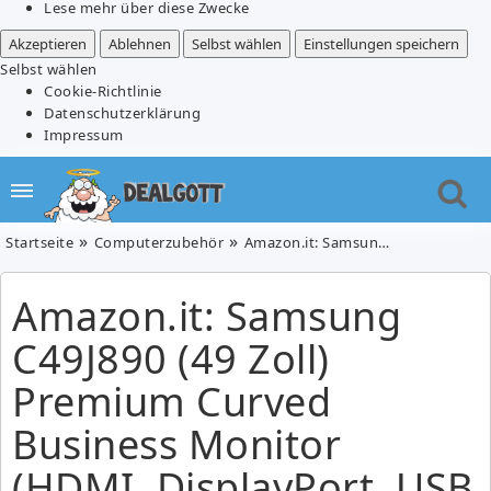
Lese mehr über diese Zwecke
Akzeptieren
Ablehnen
Selbst wählen
Einstellungen speichern
Selbst wählen
Cookie-Richtlinie
Datenschutzerklärung
Impressum
Startseite
Computerzubehör
Amazon.it: Samsung C49J890 (49 Zoll) Premium Curved Business Monitor (HDMI, DisplayPort, USB Type-C, USB 3.0 HUB, 3,5mm Audio, 5 ms Reaktionszeit) für 707,29€ (Vergleich: 862,75€)
Amazon.it: Samsung
C49J890 (49 Zoll)
Premium Curved
Business Monitor
(HDMI, DisplayPort, USB