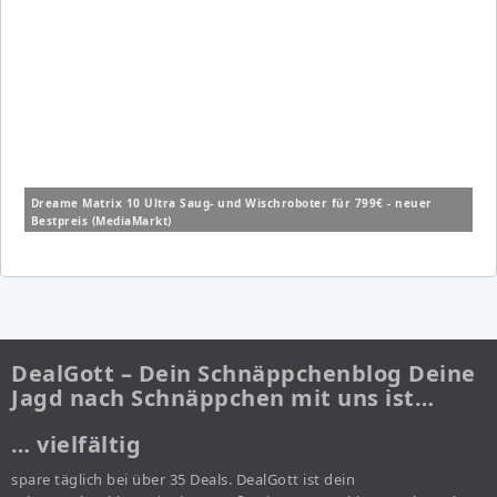
Dreame Matrix 10 Ultra Saug- und Wischroboter für 799€ - neuer
Bestpreis (MediaMarkt)
DealGott – Dein Schnäppchenblog Deine
Jagd nach Schnäppchen mit uns ist…
… vielfältig
spare täglich bei über 35 Deals. DealGott ist dein