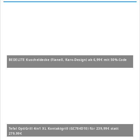
BEDELITE Kuscheldecke (Flanell, Karo-Design) ab 6,99€ mit 50%-Code
Tefal OptiGrill 4in1 XL Kontaktgrill (GC784D10) für 239,99€ statt
279,99€