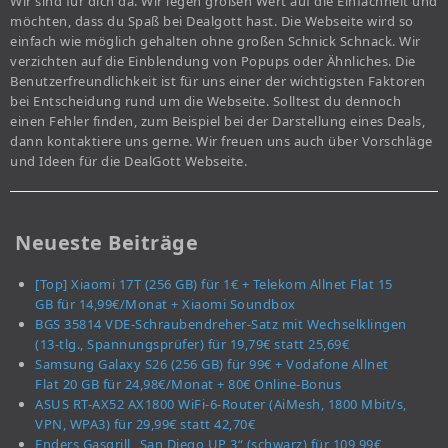
Wir sind für dich da. Wir legen großen Wert auf die Einfachheit und
möchten, dass du Spaß bei Dealgott hast. Die Webseite wird so
einfach wie möglich gehalten ohne großen Schnick Schnack. Wir
verzichten auf die Einblendung von Popups oder Ähnliches. Die
Benutzerfreundlichkeit ist für uns einer der wichtigsten Faktoren
bei Entscheidung rund um die Webseite. Solltest du dennoch
einen Fehler finden, zum Beispiel bei der Darstellung eines Deals,
dann kontaktiere uns gerne. Wir freuen uns auch über Vorschläge
und Ideen für die DealGott Webseite.
Neueste Beiträge
[Top] Xiaomi 17T (256 GB) für 1€ + Telekom Allnet Flat 15
GB für 14,99€/Monat + Xiaomi Soundbox
BGS 35814 VDE-Schraubendreher-Satz mit Wechselklingen
(13-tlg., Spannungsprüfer) für 19,79€ statt 25,69€
Samsung Galaxy S26 (256 GB) für 99€ + Vodafone Allnet
Flat 20 GB für 24,98€/Monat + 80€ Online-Bonus
ASUS RT-AX52 AX1800 WiFi-6-Router (AiMesh, 1800 Mbit/s,
VPN, WPA3) für 29,99€ statt 42,70€
Enders Gasgrill „San Diego UP 3“ (schwarz) für 109,99€