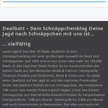
DealGott – Dein Schnäppchenblog Deine
Jagd nach Schnäppchen mit uns ist…
… vielfältig
spare täglich bei über 35 Deals. DealGott ist dein
Schnäppchenblog mit einer großartigen Auswahl an Deals und
Schnäppchen. Seit 2009 sind es nun schon weit mehr als 100.000
Deals. In den täglichen Deals findest du im Handumdrehen die
besten Deals aus den Bereichen Mode & Fashion, Handytarife,
Finanzen (Kredite und Girokonto), Reise & Hotel uvm. Sei dabei,
wenn DealGott auf der Jagd ist und den nächsten Preisknaller
findet. Bei DealGott findest du nur Schnäppchen, die mindestens
10% unter dem besten Preisvergleich liegen. Unter den besten
Schnäppchen aus dem Mobilfunkbereich findest du beispielsweise
Handytarife für 1,99€ pro Monat, Datentarife für 3,99€ pro Monat
und auch Smartphones zu Bestpreisen. Das alles und noch viel