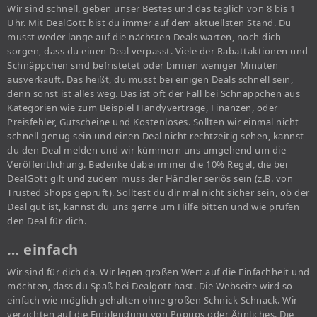
Wir sind schnell, geben unser Bestes und das täglich von 8 bis 1
Uhr. Mit DealGott bist du immer auf dem aktuellsten Stand. Du
musst weder lange auf die nächsten Deals warten, noch dich
sorgen, dass du einen Deal verpasst. Viele der Rabattaktionen und
Schnäppchen sind befristetet oder binnen weniger Minuten
ausverkauft. Das heißt, du musst bei einigen Deals schnell sein,
denn sonst ist alles weg. Das ist oft der Fall bei Schnäppchen aus
Kategorien wie zum Beispiel Handyverträge, Finanzen, oder
Preisfehler, Gutscheine und Kostenloses. Sollten wir einmal nicht
schnell genug sein und einen Deal nicht rechtzeitig sehen, kannst
du den Deal melden und wir kümmern uns umgehend um die
Veröffentlichung. Bedenke dabei immer die 10% Regel, die bei
DealGott gilt und zudem muss der Händler seriös sein (z.B. von
Trusted Shops geprüft). Solltest du dir mal nicht sicher sein, ob der
Deal gut ist, kannst du uns gerne um Hilfe bitten und wie prüfen
den Deal für dich.
… einfach
Wir sind für dich da. Wir legen großen Wert auf die Einfachheit und
möchten, dass du Spaß bei Dealgott hast. Die Webseite wird so
einfach wie möglich gehalten ohne großen Schnick Schnack. Wir
verzichten auf die Einblendung von Popups oder Ähnliches. Die