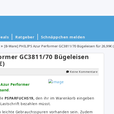
eals
Ratgeber
Schnäppchen melden
[B-Ware] PHILIPS Azur Performer GC3811/70 Bügeleisen für 26,99€ (
former GC3811/70 Bügeleisen
€)
Keine Kommentare
 Azur Performer
rsand
.
ode
PSPARFUCHS19,
den ihr
im Warenkorb eingeben
te oder Lastschrift bezahlen müsst.
so leichte Gebrauchsspuren vorhanden sein. Zudem