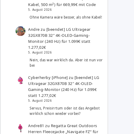
Kabel, 500 m²) für 669,99€ mit Code
5. August 2026
Ohne Kamera wäre besser, als ohne Kabel!
Andre
zu
[beendet] LG Ultragear
32GX870B 32″ 4K-OLED-Gaming-
Monitor (240 Hz) für 1.099€ statt
1.277,02€
5. August 2026
Nein, das war wirklich da. Aber ist nun vor
bei
Cyberherby [iPhone]
zu
[beendet] LG
Ultragear 32GX870B 32″ 4K-OLED-
Gaming-Monitor (240 Hz) für 1.099€
statt 1.277,02€
5. August 2026
Servus, Preisirrtum oder ist das Angebot
wirklich schon wieder vorbei?
Andre81
zu
Regatta Great Outdoors
Herren Fleecejacke „Navigate FZ“ für