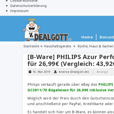
Cookie-Richtlinie
Datenschutzerklärung
Impressum
Home
Bonusd
Startseite
Haushaltsgeräte
Küche, Haus & Garten
[B-Ware] PHILIPS Azur Per
für 26,99€ (Vergleich: 43,92
16. Mai 2019
Andrea (Dealgott.de)
| Anzeige
Philips verkauft gerade über eBay das
PHILIPS
GC3811/70 Bügeleisen für 26,99€ inklusive Ve
Möglich wird der Preis durch den Gutscheinc
und anschließend per PayPal, Kreditkar
Es handelt sich hier um B-Ware, es können al