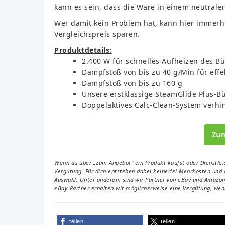
kann es sein, dass die Ware in einem neutralen
Wer damit kein Problem hat, kann hier immer
Vergleichspreis sparen.
Produktdetails:
2.400 W für schnelles Aufheizen des B
Dampfstoß von bis zu 40 g/Min für effe
Dampfstoß von bis zu 160 g
Unsere erstklassige SteamGlide Plus-Bü
Doppelaktives Calc-Clean-System verh
Zu
Wenn du über „zum Angebot“ ein Produkt kaufst oder Dienstleis
Vergütung. Für dich entstehen dabei keinerlei Mehrkosten und 
Auswahl. Unter anderem sind wir Partner von eBay und Amazon. 
eBay-Partner erhalten wir möglicherweise eine Vergütung, wenn
teilen
teilen