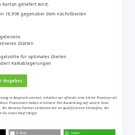
 Karton geliefert wird.
hin 16,93€ gegenüber dem nächstbesten
ügeleisens
ktiveres Glätten
gelsohle für optimales Gleiten
indert Kalkablagerungen
m Angebot
tung in Anspruch nimmst, erhalten wir oftmals eine kleine Provision als
diese Provisionen haben in keinem Fall Auswirkung auf unsere Deal-
Als Amazon-Partner verdienen wir an qualifizierten Verkäufen. Als
 Du einen Kauf tätigst.
E-Mail
teilen