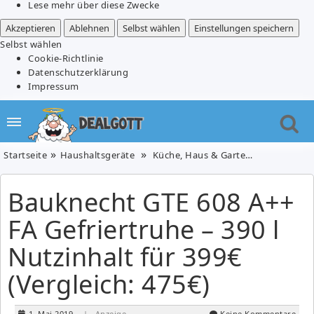
Lese mehr über diese Zwecke
Akzeptieren
Ablehnen
Selbst wählen
Einstellungen speichern
Selbst wählen
Cookie-Richtlinie
Datenschutzerklärung
Impressum
Startseite
Haushaltsgeräte
Küche, Haus & Garten
Bauknecht G
Bauknecht GTE 608 A++
FA Gefriertruhe – 390 l
Nutzinhalt für 399€
(Vergleich: 475€)
1. Mai 2019
| Anzeige
Keine Kommentare