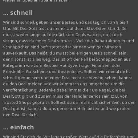
weiterhin Spaß am Sparen haben.
… schnell
Wir sind schnell, geben unser Bestes und das täglich von 8 bis 1
Uhr. Mit DealGott bist du immer auf dem aktuellsten Stand. Du
musst weder lange auf die nächsten Deals warten, noch dich
sorgen, dass du einen Deal verpasst. Viele der Rabattaktionen und
Schnäppchen sind befristetet oder binnen weniger Minuten
ausverkauft. Das heißt, du musst bei einigen Deals schnell sein,
denn sonst ist alles weg. Das ist oft der Fall bei Schnäppchen aus
Kategorien wie zum Beispiel Handyverträge, Finanzen, oder
Preisfehler, Gutscheine und Kostenloses. Sollten wir einmal nicht
schnell genug sein und einen Deal nicht rechtzeitig sehen, kannst
du den Deal melden und wir kümmern uns umgehend um die
Veröffentlichung. Bedenke dabei immer die 10% Regel, die bei
DealGott gilt und zudem muss der Händler seriös sein (z.B. von
Trusted Shops geprüft). Solltest du dir mal nicht sicher sein, ob der
Deal gut ist, kannst du uns gerne um Hilfe bitten und wie prüfen
den Deal für dich.
… einfach
Wir sind für dich da. Wir legen großen Wert auf die Einfachheit und