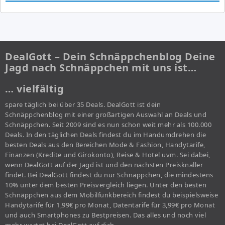
DealGott – Dein Schnäppchenblog Deine
Jagd nach Schnäppchen mit uns ist…
… vielfältig
spare täglich bei über 35 Deals. DealGott ist dein
Schnäppchenblog mit einer großartigen Auswahl an Deals und
Schnäppchen. Seit 2009 sind es nun schon weit mehr als 100.000
Deals. In den täglichen Deals findest du im Handumdrehen die
besten Deals aus den Bereichen Mode & Fashion, Handytarife,
Finanzen (Kredite und Girokonto), Reise & Hotel uvm. Sei dabei,
wenn DealGott auf der Jagd ist und den nächsten Preisknaller
findet. Bei DealGott findest du nur Schnäppchen, die mindestens
10% unter dem besten Preisvergleich liegen. Unter den besten
Schnäppchen aus dem Mobilfunkbereich findest du beispielsweise
Handytarife für 1,99€ pro Monat, Datentarife für 3,99€ pro Monat
und auch Smartphones zu Bestpreisen. Das alles und noch viel