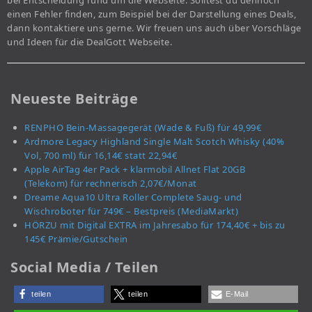
bei Entscheidung rund um die Webseite. Solltest du dennoch
einen Fehler finden, zum Beispiel bei der Darstellung eines Deals,
dann kontaktiere uns gerne. Wir freuen uns auch über Vorschläge
und Ideen für die DealGott Webseite.
Neueste Beiträge
RENPHO Bein-Massagegerät (Wade & Fuß) für 49,99€
Ardmore Legacy Highland Single Malt Scotch Whisky (40%
Vol, 700 ml) für 16,14€ statt 22,94€
Apple AirTag 4er Pack + klarmobil Allnet Flat 20GB
(Telekom) für rechnerisch 2,07€/Monat
Dreame Aqua10 Ultra Roller Complete Saug- und
Wischroboter für 749€ – Bestpreis (MediaMarkt)
HÖRZU mit Digital EXTRA im Jahresabo für 174,40€ + bis zu
145€ Prämie/Gutschein
Social Media / Teilen
teilen
teilen
E-Mail