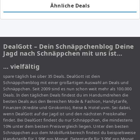
Ähnliche Deals
DealGott – Dein Schnäppchenblog Deine
Jagd nach Schnäppchen mit uns ist…
… vielfältig
spare täglich bei über 35 Deals. DealGott ist dein
Schnäppchenblog mit einer großartigen Auswahl an Deals und
Schnäppchen. Seit 2009 sind es nun schon weit mehr als 100.000
Deals. In den täglichen Deals findest du im Handumdrehen die
besten Deals aus den Bereichen Mode & Fashion, Handytarife,
Finanzen (Kredite und Girokonto), Reise & Hotel uvm. Sei dabei,
wenn DealGott auf der Jagd ist und den nächsten Preisknaller
findet. Bei DealGott findest du nur Schnäppchen, die mindestens
10% unter dem besten Preisvergleich liegen. Unter den besten
Schnäppchen aus dem Mobilfunkbereich findest du beispielsweise
Handytarife für 1,99€ pro Monat, Datentarife für 3,99€ pro Monat