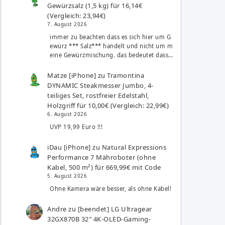
Gewürzsalz (1,5 kg) für 16,14€
(Vergleich: 23,94€)
7. August 2026
immer zu beachten dass es sich hier um G
ewürz *** Salz*** handelt und nicht um m
eine Gewürzmischung. das bedeutet dass…
Matze [iPhone]
zu
Tramontina
DYNAMIC Steakmesser Jumbo, 4-
teiliges Set, rostfreier Edelstahl,
Holzgriff für 10,00€ (Vergleich: 22,99€)
6. August 2026
UVP 19,99 Euro !!!
iDau [iPhone]
zu
Natural Expressions
Performance 7 Mähroboter (ohne
Kabel, 500 m²) für 669,99€ mit Code
5. August 2026
Ohne Kamera wäre besser, als ohne Kabel!
Andre
zu
[beendet] LG Ultragear
32GX870B 32″ 4K-OLED-Gaming-