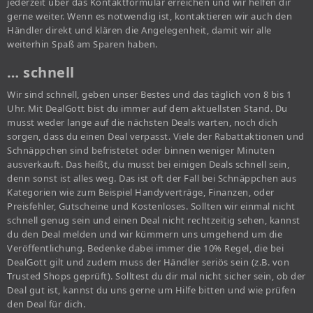
jederzeit über das Kontaktformular erreichen und wir helfen dir
gerne weiter. Wenn es notwendig ist, kontaktieren wir auch den
Händler direkt und klären die Angelegenheit, damit wir alle
weiterhin Spaß am Sparen haben.
… schnell
Wir sind schnell, geben unser Bestes und das täglich von 8 bis 1
Uhr. Mit DealGott bist du immer auf dem aktuellsten Stand. Du
musst weder lange auf die nächsten Deals warten, noch dich
sorgen, dass du einen Deal verpasst. Viele der Rabattaktionen und
Schnäppchen sind befristetet oder binnen weniger Minuten
ausverkauft. Das heißt, du musst bei einigen Deals schnell sein,
denn sonst ist alles weg. Das ist oft der Fall bei Schnäppchen aus
Kategorien wie zum Beispiel Handyverträge, Finanzen, oder
Preisfehler, Gutscheine und Kostenloses. Sollten wir einmal nicht
schnell genug sein und einen Deal nicht rechtzeitig sehen, kannst
du den Deal melden und wir kümmern uns umgehend um die
Veröffentlichung. Bedenke dabei immer die 10% Regel, die bei
DealGott gilt und zudem muss der Händler seriös sein (z.B. von
Trusted Shops geprüft). Solltest du dir mal nicht sicher sein, ob der
Deal gut ist, kannst du uns gerne um Hilfe bitten und wie prüfen
den Deal für dich.