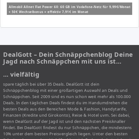
Allmobil Allnet Flat Power 60: 60 GB im Vodafone-Netz für 9,99€/Monat
+ 50€ Wechselbonus = effektiv 7,91€ im Monat
DealGott – Dein Schnäppchenblog Deine
Jagd nach Schnäppchen mit uns ist…
… vielfältig
spare täglich bei über 35 Deals. DealGott ist dein
Schnäppchenblog mit einer großartigen Auswahl an Deals und
Schnäppchen. Seit 2009 sind es nun schon weit mehr als 100.000
Deals. In den täglichen Deals findest du im Handumdrehen die
besten Deals aus den Bereichen Mode & Fashion, Handytarife,
Finanzen (Kredite und Girokonto), Reise & Hotel uvm. Sei dabei,
wenn DealGott auf der Jagd ist und den nächsten Preisknaller
findet. Bei DealGott findest du nur Schnäppchen, die mindestens
10% unter dem besten Preisvergleich liegen. Unter den besten