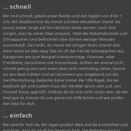
… schnell
Wir sind schnell, geben unser Bestes und das täglich von 8 bis 1
Uhr. Mit DealGott bist du immer auf dem aktuellsten Stand. Du
musst weder lange auf die nächsten Deals warten, noch dich
sorgen, dass du einen Deal verpasst. Viele der Rabattaktionen und
Schnäppchen sind befristetet oder binnen weniger Minuten
ausverkauft. Das heißt, du musst bei einigen Deals schnell sein,
denn sonst ist alles weg. Das ist oft der Fall bei Schnäppchen aus
Kategorien wie zum Beispiel Handyverträge, Finanzen, oder
Preisfehler, Gutscheine und Kostenloses. Sollten wir einmal nicht
schnell genug sein und einen Deal nicht rechtzeitig sehen, kannst
du den Deal melden und wir kümmern uns umgehend um die
Veröffentlichung. Bedenke dabei immer die 10% Regel, die bei
DealGott gilt und zudem muss der Händler seriös sein (z.B. von
Trusted Shops geprüft). Solltest du dir mal nicht sicher sein, ob der
Deal gut ist, kannst du uns gerne um Hilfe bitten und wie prüfen
den Deal für dich.
… einfach
Wir sind für dich da. Wir legen großen Wert auf die Einfachheit und
möchten, dass du Spaß bei Dealgott hast. Die Webseite wird so