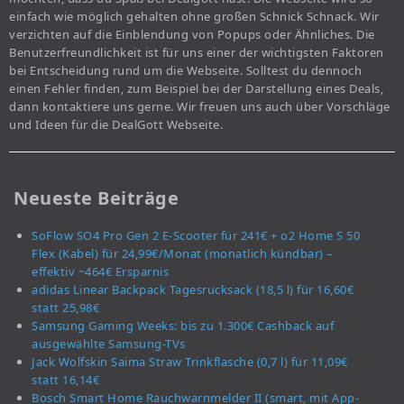
einfach wie möglich gehalten ohne großen Schnick Schnack. Wir
verzichten auf die Einblendung von Popups oder Ähnliches. Die
Benutzerfreundlichkeit ist für uns einer der wichtigsten Faktoren
bei Entscheidung rund um die Webseite. Solltest du dennoch
einen Fehler finden, zum Beispiel bei der Darstellung eines Deals,
dann kontaktiere uns gerne. Wir freuen uns auch über Vorschläge
und Ideen für die DealGott Webseite.
Neueste Beiträge
SoFlow SO4 Pro Gen 2 E-Scooter für 241€ + o2 Home S 50
Flex (Kabel) für 24,99€/Monat (monatlich kündbar) –
effektiv ~464€ Ersparnis
adidas Linear Backpack Tagesrucksack (18,5 l) für 16,60€
statt 25,98€
Samsung Gaming Weeks: bis zu 1.300€ Cashback auf
ausgewählte Samsung-TVs
Jack Wolfskin Saima Straw Trinkflasche (0,7 l) für 11,09€
statt 16,14€
Bosch Smart Home Rauchwarnmelder II (smart, mit App-