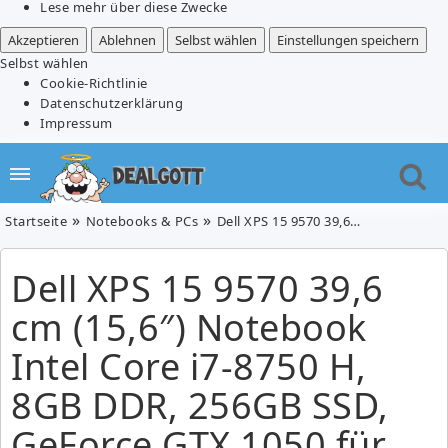
Lese mehr über diese Zwecke
Akzeptieren
Ablehnen
Selbst wählen
Einstellungen speichern
Selbst wählen
Cookie-Richtlinie
Datenschutzerklärung
Impressum
Startseite
Notebooks & PCs
Dell XPS 15 9570 39,6 cm (15,6″) Notebook Intel Core i7-8750 H, 8GB DDR, 256GB SSD, GeForce GTX 1050 für 1.099€ (VG: 1.394,65€)
Dell XPS 15 9570 39,6
cm (15,6″) Notebook
Intel Core i7-8750 H,
8GB DDR, 256GB SSD,
GeForce GTX 1050 für