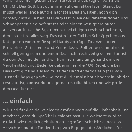
Wir sind schnell, geben unser Bestes und das täglich von 8 bis 1
Uhr. Mit DealGott bist du immer auf dem aktuellsten Stand. Du
musst weder lange auf die nächsten Deals warten, noch dich
sorgen, dass du einen Deal verpasst. Viele der Rabattaktionen und
Schnäppchen sind befristetet oder binnen weniger Minuten
ausverkauft. Das heißt, du musst bei einigen Deals schnell sein,
denn sonst ist alles weg. Das ist oft der Fall bei Schnäppchen aus
Kategorien wie zum Beispiel Handyverträge, Finanzen, oder
Preisfehler, Gutscheine und Kostenloses. Sollten wir einmal nicht
schnell genug sein und einen Deal nicht rechtzeitig sehen, kannst
du den Deal melden und wir kümmern uns umgehend um die
Veröffentlichung. Bedenke dabei immer die 10% Regel, die bei
DealGott gilt und zudem muss der Händler seriös sein (z.B. von
Trusted Shops geprüft). Solltest du dir mal nicht sicher sein, ob der
Deal gut ist, kannst du uns gerne um Hilfe bitten und wie prüfen
den Deal für dich.
… einfach
Wir sind für dich da. Wir legen großen Wert auf die Einfachheit und
möchten, dass du Spaß bei Dealgott hast. Die Webseite wird so
einfach wie möglich gehalten ohne großen Schnick Schnack. Wir
verzichten auf die Einblendung von Popups oder Ähnliches. Die