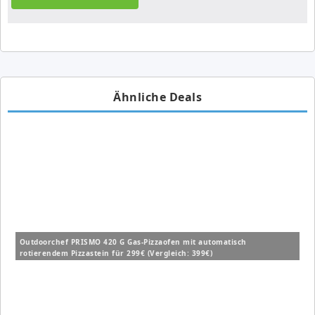
Ähnliche Deals
Outdoorchef PRISMO 420 G Gas-Pizzaofen mit automatisch
rotierendem Pizzastein für 299€ (Vergleich: 399€)