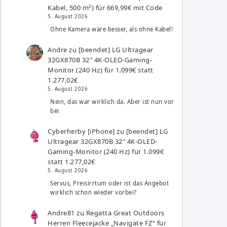
Kabel, 500 m²) für 669,99€ mit Code
5. August 2026
Ohne Kamera wäre besser, als ohne Kabel!
Andre
zu
[beendet] LG Ultragear
32GX870B 32″ 4K-OLED-Gaming-
Monitor (240 Hz) für 1.099€ statt
1.277,02€
5. August 2026
Nein, das war wirklich da. Aber ist nun vor
bei
Cyberherby [iPhone]
zu
[beendet] LG
Ultragear 32GX870B 32″ 4K-OLED-
Gaming-Monitor (240 Hz) für 1.099€
statt 1.277,02€
5. August 2026
Servus, Preisirrtum oder ist das Angebot
wirklich schon wieder vorbei?
Andre81
zu
Regatta Great Outdoors
Herren Fleecejacke „Navigate FZ“ für