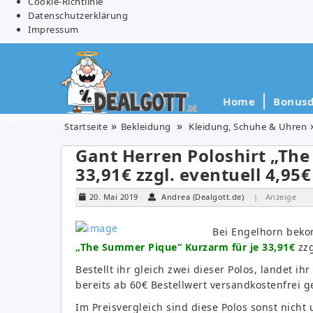
Cookie-Richtlinie
Datenschutzerklärung
Impressum
Home
Bonusd
Startseite
Bekleidung
Kleidung, Schuhe & Uhren
Gant Herren Poloshirt „Th
33,91€ zzgl. eventuell 4,95
20. Mai 2019
Andrea (Dealgott.de)
| Anzeige
Bei Engelhorn beko
„The Summer Pique“ Kurzarm für je 33,91€
zzg
Bestellt ihr gleich zwei dieser Polos, landet i
bereits ab 60€ Bestellwert versandkostenfrei ge
Im Preisvergleich sind diese Polos sonst nich