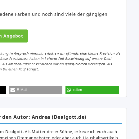
edene Farben und noch sind viele der gängigen
m Angebot
tung in Anspruch nimmst, erhalten wir oftmals eine kleine Provision als
diese Provisionen haben in keinem Fall Auswirkung auf unsere Deal-
Als Amazon-Partner verdienen wir an qualifizierten Verkäufen. Als
 Du einen Kauf tätigst.
E-Mail
teilen
 den Autor: Andrea (Dealgott.de)
am-Dealgott. Als Mutter dreier Söhne, erfreue ich euch auch
gemeinen Elternangeboten oder aber auch Haushaltsartikeln