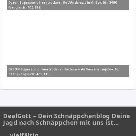
Dyson Supersonic Haartrockner Rot/Anthrazit inkl. Box für 349€
(Vergleich: 403,99€)
DYSON Supersonic Haartrockner Fuchsia + Aufbewahrungsbox für
333€ (Vergleich: 405,11€)
DealGott – Dein Schnäppchenblog Deine
Jagd nach Schnäppchen mit uns ist…
… vielfältig