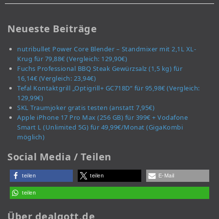
Neueste Beiträge
nutribullet Power Core Blender – Standmixer mit 2,1L XL-
Krug für 79,88€ (Vergleich: 129,90€)
Fuchs Professional BBQ Steak Gewürzsalz (1,5 kg) für
16,14€ (Vergleich: 23,94€)
Tefal Kontaktgrill „Optigrill+ GC718D“ für 95,98€ (Vergleich:
129,99€)
SKL Traumjoker gratis testen (anstatt 7,95€)
Apple iPhone 17 Pro Max (256 GB) für 399€ + Vodafone
Smart L (Unlimited 5G) für 49,99€/Monat (GigaKombi
möglich)
Social Media / Teilen
teilen
teilen
E-Mail
teilen
Über dealgott.de