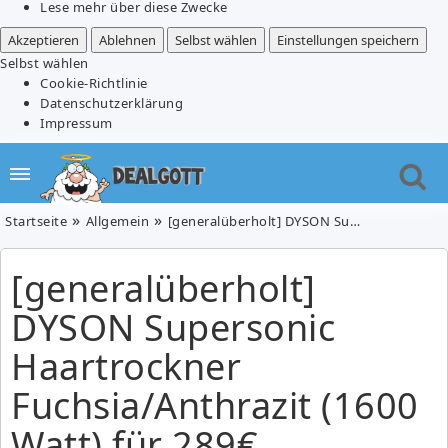
Lese mehr über diese Zwecke
Akzeptieren
Ablehnen
Selbst wählen
Einstellungen speichern
Selbst wählen
Cookie-Richtlinie
Datenschutzerklärung
Impressum
Startseite
Allgemein
[generalüberholt] DYSON Supersonic Haartrockner Fuchsia/Anthrazit (1600 Watt) für 289€ (Vergleich: 350,99€)
[generalüberholt]
DYSON Supersonic
Haartrockner
Fuchsia/Anthrazit (1600
Watt) für 289€