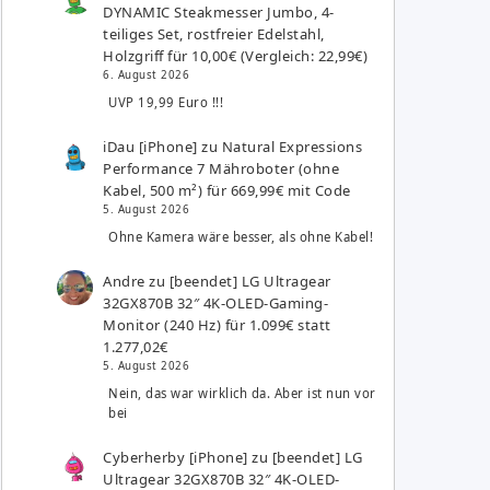
DYNAMIC Steakmesser Jumbo, 4-
teiliges Set, rostfreier Edelstahl,
Holzgriff für 10,00€ (Vergleich: 22,99€)
6. August 2026
UVP 19,99 Euro !!!
iDau [iPhone]
zu
Natural Expressions
Performance 7 Mähroboter (ohne
Kabel, 500 m²) für 669,99€ mit Code
5. August 2026
Ohne Kamera wäre besser, als ohne Kabel!
Andre
zu
[beendet] LG Ultragear
32GX870B 32″ 4K-OLED-Gaming-
Monitor (240 Hz) für 1.099€ statt
1.277,02€
5. August 2026
Nein, das war wirklich da. Aber ist nun vor
bei
Cyberherby [iPhone]
zu
[beendet] LG
Ultragear 32GX870B 32″ 4K-OLED-