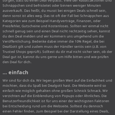
sorgen, dass du einen Deal verpasst. Viele der Rabattaktionen und
Schnäppchen sind befristetet oder binnen weniger Minuten
ausverkauft. Das heißt, du musst bei einigen Deals schnell sein,
denn sonst ist alles weg. Das ist oft der Fall bei Schnäppchen aus
Kategorien wie zum Beispiel Handyverträge, Finanzen, oder
Preisfehler, Gutscheine und Kostenloses. Sollten wir einmal nicht
schnell genug sein und einen Deal nicht rechtzeitig sehen, kannst
du den Deal melden und wir kümmern uns umgehend um die
Veröffentlichung. Bedenke dabei immer die 10% Regel, die bei
DealGott gilt und zudem muss der Händler seriös sein (z.B. von
Trusted Shops geprüft). Solltest du dir mal nicht sicher sein, ob der
Deal gut ist, kannst du uns gerne um Hilfe bitten und wie prüfen
den Deal für dich.
… einfach
Wir sind für dich da. Wir legen großen Wert auf die Einfachheit und
möchten, dass du Spaß bei Dealgott hast. Die Webseite wird so
einfach wie möglich gehalten ohne großen Schnick Schnack. Wir
verzichten auf die Einblendung von Popups oder Ähnliches. Die
Benutzerfreundlichkeit ist für uns einer der wichtigsten Faktoren
bei Entscheidung rund um die Webseite. Solltest du dennoch
einen Fehler finden, zum Beispiel bei der Darstellung eines Deals,