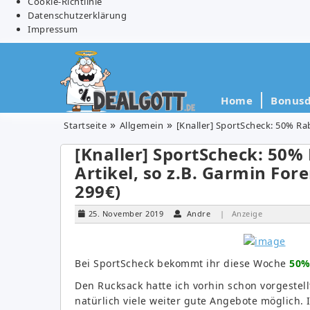
Cookie-Richtlinie
Datenschutzerklärung
Impressum
Home
Bonusd
Startseite
Allgemein
[Knaller] SportScheck: 50% Rab
[Knaller] SportScheck: 50%
Artikel, so z.B. Garmin For
299€)
25. November 2019
Andre
| Anzeige
Bei SportScheck bekommt ihr diese Woche
50%
Den Rucksack hatte ich vorhin schon vorgestel
natürlich viele weiter gute Angebote möglich.