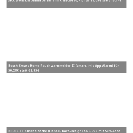
Jack Wolfskin Saima Straw Trinkflasche (0,7 l) für 11,09€ statt 16,14€
Bosch Smart Home Rauchwarnmelder II (smart, mit App-Alarm) für
56,28€ statt 62,95€
BEDELITE Kuscheldecke (Flanell, Karo-Design) ab 6,99€ mit 50%-Code