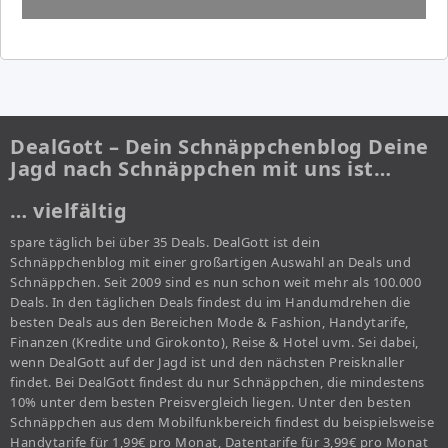
DealGott – Dein Schnäppchenblog Deine
Jagd nach Schnäppchen mit uns ist…
… vielfältig
spare täglich bei über 35 Deals. DealGott ist dein
Schnäppchenblog mit einer großartigen Auswahl an Deals und
Schnäppchen. Seit 2009 sind es nun schon weit mehr als 100.000
Deals. In den täglichen Deals findest du im Handumdrehen die
besten Deals aus den Bereichen Mode & Fashion, Handytarife,
Finanzen (Kredite und Girokonto), Reise & Hotel uvm. Sei dabei,
wenn DealGott auf der Jagd ist und den nächsten Preisknaller
findet. Bei DealGott findest du nur Schnäppchen, die mindestens
10% unter dem besten Preisvergleich liegen. Unter den besten
Schnäppchen aus dem Mobilfunkbereich findest du beispielsweise
Handytarife für 1,99€ pro Monat, Datentarife für 3,99€ pro Monat