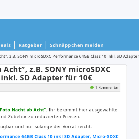
eals
Ratgeber
Schnäppchen melden
ht”, z.B. SONY microSDXC Performance 64GB Class 10 inkl. SD Adapter
 Acht”, z.B. SONY microSDXC
inkl. SD Adapter für 10€
1 Kommentar
Foto Nacht ab Acht
“.
Ihr bekommt hier ausgewählte
und Zubehör zu reduzierten Preisen.
fügbar und nur solange der Vorrat reicht.
rmance 64GB Class 10 inkl SD Adapter, Micro-SDXC