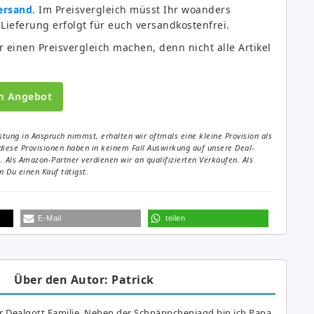
Versand
. Im Preisvergleich müsst Ihr woanders
Lieferung erfolgt für euch versandkostenfrei.
r einen Preisvergleich machen, denn nicht alle Artikel
m Angebot
tung in Anspruch nimmst, erhalten wir oftmals eine kleine Provision als
diese Provisionen haben in keinem Fall Auswirkung auf unsere Deal-
Als Amazon-Partner verdienen wir an qualifizierten Verkäufen. Als
 Du einen Kauf tätigst.
E-Mail
teilen
Über den Autor: Patrick
r Dealgott Familie. Neben der Schnäppchenjagd bin ich Papa