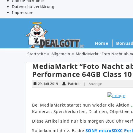
Cookie-Richtlinie
Datenschutzerklärung
Impressum
Home
Bonusd
Startseite
Allgemein
MediaMarkt “Foto Nacht ab Ac
MediaMarkt “Foto Nacht ab
Performance 64GB Class 10 
29. Juli 2019
Patrick
| Anzeige
Bei MediaMarkt startet nun wieder die Aktion
„
Kameras, Speicherkarten, Drohnen, Objektive 
Diese Artikel sind nur bis morgen 8:00 Uhr ver
So bekommt ihr z. B. die
SONY microSDXC Perfo