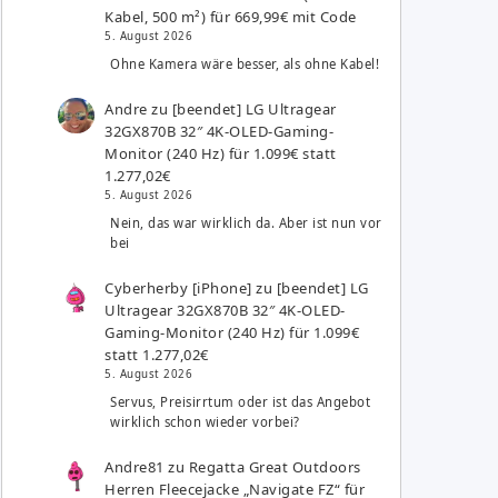
Kabel, 500 m²) für 669,99€ mit Code
5. August 2026
Ohne Kamera wäre besser, als ohne Kabel!
Andre
zu
[beendet] LG Ultragear
32GX870B 32″ 4K-OLED-Gaming-
Monitor (240 Hz) für 1.099€ statt
1.277,02€
5. August 2026
Nein, das war wirklich da. Aber ist nun vor
bei
Cyberherby [iPhone]
zu
[beendet] LG
Ultragear 32GX870B 32″ 4K-OLED-
Gaming-Monitor (240 Hz) für 1.099€
statt 1.277,02€
5. August 2026
Servus, Preisirrtum oder ist das Angebot
wirklich schon wieder vorbei?
Andre81
zu
Regatta Great Outdoors
Herren Fleecejacke „Navigate FZ“ für